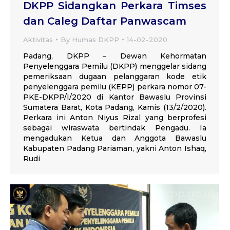
DKPP Sidangkan Perkara Timses
dan Caleg Daftar Panwascam
Aktivitas
By
Humas DKPP
14-02-2020
Padang, DKPP – Dewan Kehormatan
Penyelenggara Pemilu (DKPP) menggelar sidang
pemeriksaan dugaan pelanggaran kode etik
penyelenggara pemilu (KEPP) perkara nomor 07-
PKE-DKPP/I/2020 di Kantor Bawaslu Provinsi
Sumatera Barat, Kota Padang, Kamis (13/2/2020).
Perkara ini Anton Niyus Rizal yang berprofesi
sebagai wiraswata bertindak Pengadu. Ia
mengadukan Ketua dan Anggota Bawaslu
Kabupaten Padang Pariaman, yakni Anton Ishaq,
Rudi