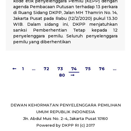
kode etik penyelenggara Pemilu (KEPP) dengan
agenda Pembacaan Putusan terhadap 13 perkara
di Ruang Sidang DKPP, Jalan MH Thamrin No. 14,
Jakarta Pusat pada Rabu (12/2/2020) pukul 13.30
WIB. Dalam sidang ini, DKPP menjatuhkan
sanksi Pemberhentian Tetap kepada 12
penyelenggara pemilu. Seluruh penyelenggara
pemilu yang diberhentikan
1
…
72
73
74
75
76
…
80
DEWAN KEHORMATAN PENYELENGGARA PEMILIHAN
UMUM REPUBLIK INDONESIA
Jln. Abdul Muis No. 2-4, Jakarta Pusat 10160
Powered by DKPP RI (c) 2017