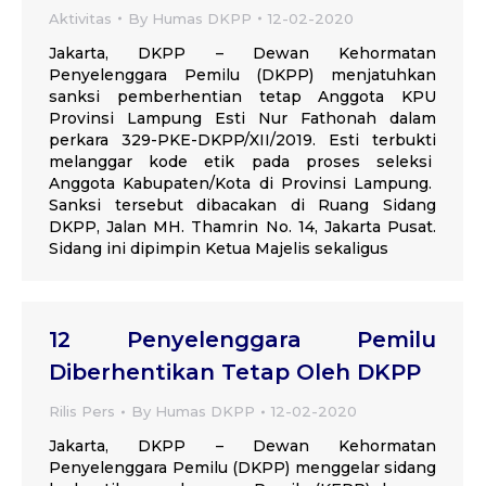
Aktivitas
By
Humas DKPP
12-02-2020
Jakarta, DKPP – Dewan Kehormatan
Penyelenggara Pemilu (DKPP) menjatuhkan
sanksi pemberhentian tetap Anggota KPU
Provinsi Lampung Esti Nur Fathonah dalam
perkara 329-PKE-DKPP/XII/2019. Esti terbukti
melanggar kode etik pada proses seleksi
Anggota Kabupaten/Kota di Provinsi Lampung.
Sanksi tersebut dibacakan di Ruang Sidang
DKPP, Jalan MH. Thamrin No. 14, Jakarta Pusat.
Sidang ini dipimpin Ketua Majelis sekaligus
12 Penyelenggara Pemilu
Diberhentikan Tetap Oleh DKPP
Rilis Pers
By
Humas DKPP
12-02-2020
Jakarta, DKPP – Dewan Kehormatan
Penyelenggara Pemilu (DKPP) menggelar sidang