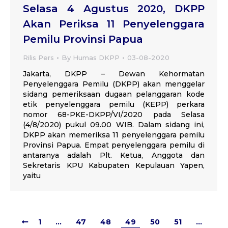
Selasa 4 Agustus 2020, DKPP
Akan Periksa 11 Penyelenggara
Pemilu Provinsi Papua
Rilis Pers
By
Humas DKPP
03-08-2020
Jakarta, DKPP – Dewan Kehormatan
Penyelenggara Pemilu (DKPP) akan menggelar
sidang pemeriksaan dugaan pelanggaran kode
etik penyelenggara pemilu (KEPP) perkara
nomor 68-PKE-DKPP/VI/2020 pada Selasa
(4/8/2020) pukul 09.00 WIB. Dalam sidang ini,
DKPP akan memeriksa 11 penyelenggara pemilu
Provinsi Papua. Empat penyelenggara pemilu di
antaranya adalah Plt. Ketua, Anggota dan
Sekretaris KPU Kabupaten Kepulauan Yapen,
yaitu
1
…
47
48
49
50
51
…