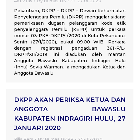
Aktivitas
By
Humas DKPP
27-01-2020
Pekanbaru, DKPP – DKPP – Dewan Kehormatan
Penyelenggara Pemilu (DKPP) menggelar sidang
pemeriksaan dugaan pelanggaran kode etik
penyelenggara Pemilu (KEPP) untuk perkara
nomor 03-PKE-DKPP/I/2020 di Kota Pekanbaru,
Senin (27/1/2020), pukul 09.00 WIB. Perkara
dengan registrasi pengaduan 361-P/L-
DKPP/XII/2019 ini diadukan oleh mantan
Anggota Bawaslu Kabupaten Indragiri Hulu
(Inhu), Sovia Warman. Ia mengadukan Ketua dan
Anggota Bawaslu
DKPP AKAN PERIKSA KETUA DAN
ANGGOTA BAWASLU
KABUPATEN INDRAGIRI HULU, 27
JANUARI 2020
Rilis Pers
By
Humas DKPP
25-01-2020