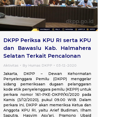
DKPP Periksa KPU RI serta KPU
dan Bawaslu Kab. Halmahera
Selatan Terkait Pencalonan
Aktivitas
By
Humas DKPP
03-12-2020
Jakarta, DKPP – Dewan Kehormatan
Penyelenggara Pemilu (DKPP) menggelar
sidang pemeriksaan dugaan pelanggaran
kode etik penyelenggara pemilu (KEPP) untuk
perkara nomor 161-PKE-DKPP/XI/2020 pada
Kamis (3/12/2020), pukul 09.00 WIB. Dalam
perkara ini, DKPP akan memeriksa Ketua dan
Anggota KPU RI, yaitu Arief Budiman, Ilham
Saputra, Hasyim Asy’ari, Pramono Ubaid