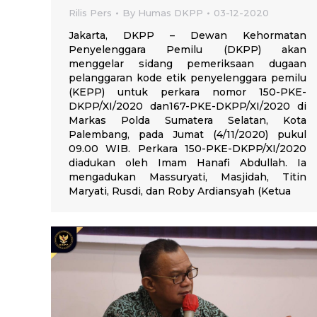
Rilis Pers
By
Humas DKPP
03-12-2020
Jakarta, DKPP – Dewan Kehormatan
Penyelenggara Pemilu (DKPP) akan
menggelar sidang pemeriksaan dugaan
pelanggaran kode etik penyelenggara pemilu
(KEPP) untuk perkara nomor 150-PKE-
DKPP/XI/2020 dan167-PKE-DKPP/XI/2020 di
Markas Polda Sumatera Selatan, Kota
Palembang, pada Jumat (4/11/2020) pukul
09.00 WIB. Perkara 150-PKE-DKPP/XI/2020
diadukan oleh Imam Hanafi Abdullah. Ia
mengadukan Massuryati, Masjidah, Titin
Maryati, Rusdi, dan Roby Ardiansyah (Ketua