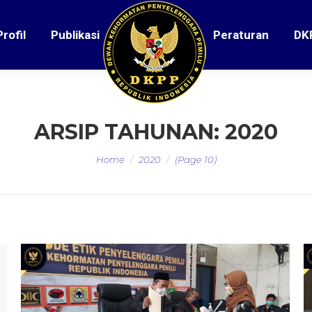
Profil
Publikasi
Peraturan
DK
ARSIP TAHUNAN:
2020
You are here:
Home
2020
(Page 10)