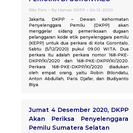
Rilis Pers
By
Humas DKPP
04-12-2020
Jakarta, DKPP – Dewan Kehormatan
Penyelenggara Pemilu (DKPP) akan
menggelar sidang pemeriksaan dugaan
pelanggaran kode etik penyelenggara pemilu
(KEPP) untuk dua perkara di Kota Gorontalo,
Sabtu (5/12/2020) pukul 09.00 WITA. Dua
perkara itu adalah perkara nomor 168-PKE-
DKPP/XI/2020 dan 168-PKE-DKPP/XI/2020.
Perkara 168-PKE-DKPP/XI/2020 diadukan
oleh empat orang, yaitu Robin Bilondatu,
Anton Abdullah, Paris Djafar, dan Budiyanto
Biya.
Jumat 4 Desember 2020, DKPP
Akan Periksa Penyelenggara
Pemilu Sumatera Selatan