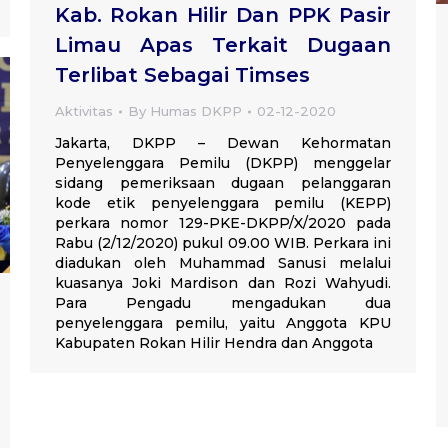
Kab. Rokan Hilir Dan PPK Pasir
Limau Apas Terkait Dugaan
Terlibat Sebagai Timses
Aktivitas
By
Humas DKPP
02-12-2020
Jakarta, DKPP – Dewan Kehormatan
Penyelenggara Pemilu (DKPP) menggelar
sidang pemeriksaan dugaan pelanggaran
kode etik penyelenggara pemilu (KEPP)
perkara nomor 129-PKE-DKPP/X/2020 pada
Rabu (2/12/2020) pukul 09.00 WIB. Perkara ini
diadukan oleh Muhammad Sanusi melalui
kuasanya Joki Mardison dan Rozi Wahyudi.
Para Pengadu mengadukan dua
penyelenggara pemilu, yaitu Anggota KPU
Kabupaten Rokan Hilir Hendra dan Anggota