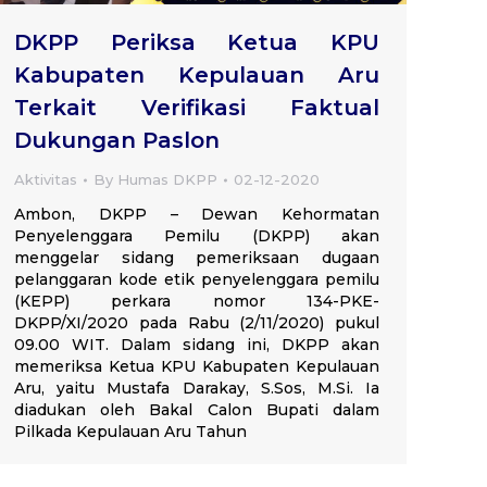
DKPP Periksa Ketua KPU
Kabupaten Kepulauan Aru
Terkait Verifikasi Faktual
Dukungan Paslon
Aktivitas
By
Humas DKPP
02-12-2020
Ambon, DKPP – Dewan Kehormatan
Penyelenggara Pemilu (DKPP) akan
menggelar sidang pemeriksaan dugaan
pelanggaran kode etik penyelenggara pemilu
(KEPP) perkara nomor 134-PKE-
DKPP/XI/2020 pada Rabu (2/11/2020) pukul
09.00 WIT. Dalam sidang ini, DKPP akan
memeriksa Ketua KPU Kabupaten Kepulauan
Aru, yaitu Mustafa Darakay, S.Sos, M.Si. Ia
diadukan oleh Bakal Calon Bupati dalam
Pilkada Kepulauan Aru Tahun