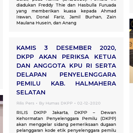
diadukan Freddy Thie dan Hasbulla Furuada
yang memberikan kuasa kepada Ahmad
Irawan, Donal Fariz, Jamil Burhan, Zain
Maulana Husein, dan Anang
KAMIS 3 DESEMBER 2020,
DKPP AKAN PERIKSA KETUA
DAN ANGGOTA KPU RI SERTA
DELAPAN PENYELENGGARA
PEMILU KAB. HALMAHERA
SELATAN
Rilis Pers
By
Humas DKPP
02-12-2020
RILIS DKPP Jakarta, DKPP – Dewan
Kehormatan Penyelenggara Pemilu (DKPP)
akan menggelar sidang pemeriksaan dugaan
pelanggaran kode etik penyelenggara pemilu