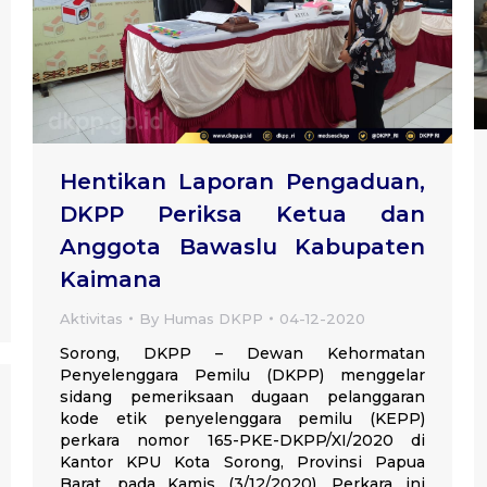
Hentikan Laporan Pengaduan,
DKPP Periksa Ketua dan
Anggota Bawaslu Kabupaten
Kaimana
Aktivitas
By
Humas DKPP
04-12-2020
Sorong, DKPP – Dewan Kehormatan
Penyelenggara Pemilu (DKPP) menggelar
sidang pemeriksaan dugaan pelanggaran
kode etik penyelenggara pemilu (KEPP)
perkara nomor 165-PKE-DKPP/XI/2020 di
Kantor KPU Kota Sorong, Provinsi Papua
Barat, pada Kamis (3/12/2020). Perkara ini