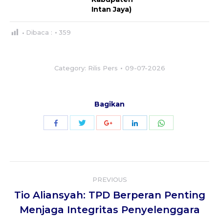
Intan Jaya)
Dibaca :
359
Category:
Rilis Pers
09-07-2026
Bagikan
Share
Share
Share
Share
Share
with
with
with
with
with
Twitter
WhatsApp
Facebook
Google+
LinkedIn
Post
PREVIOUS
navigation
Tio Aliansyah: TPD Berperan Penting
Previous
Menjaga Integritas Penyelenggara
post: