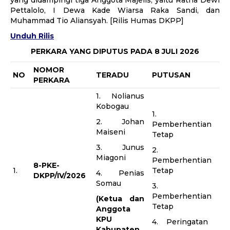
yang didampingi tiga Anggota Majelis, yaitu Ratna Dewi
Pettalolo, I Dewa Kade Wiarsa Raka Sandi, dan
Muhammad Tio Aliansyah. [Rilis Humas DKPP]
Unduh Rilis
PERKARA YANG DIPUTUS PADA 8 JULI 2026
NOMOR
NO
TERADU
PUTUSAN
PERKARA
1. Nolianus
Kobogau
1.
2. Johan
Pemberhentian
Maiseni
Tetap
3. Junus
2.
Miagoni
Pemberhentian
8-PKE-
1.
Tetap
4. Penias
DKPP/IV/2026
Somau
3.
Pemberhentian
(Ketua dan
Tetap
Anggota
KPU
4. Peringatan
Kabupaten