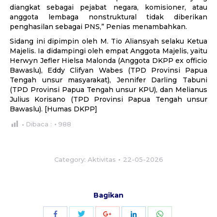
diangkat sebagai pejabat negara, komisioner, atau
anggota lembaga nonstruktural tidak diberikan
penghasilan sebagai PNS,” Penias menambahkan.
Sidang ini dipimpin oleh M. Tio Aliansyah selaku Ketua
Majelis. Ia didampingi oleh empat Anggota Majelis, yaitu
Herwyn Jefler Hielsa Malonda (Anggota DKPP ex officio
Bawaslu), Eddy Clifyan Wabes (TPD Provinsi Papua
Tengah unsur masyarakat), Jennifer Darling Tabuni
(TPD Provinsi Papua Tengah unsur KPU), dan Melianus
Julius Korisano (TPD Provinsi Papua Tengah unsur
Bawaslu). [Humas DKPP]
Dibaca :
988
Category:
Aktivitas
22-05-2026
Bagikan
Share
Share
Share
Share
Share