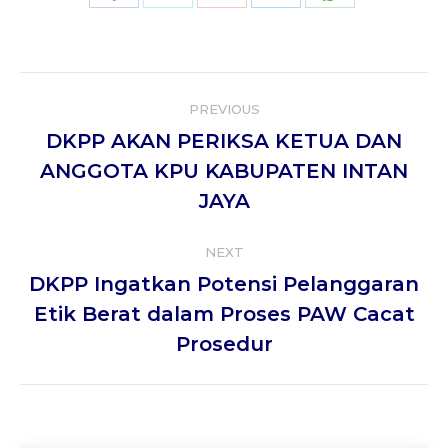
with
with
with
with
with
Twitter
WhatsApp
Facebook
Google+
LinkedIn
Post
PREVIOUS
navigation
DKPP AKAN PERIKSA KETUA DAN
Previous
ANGGOTA KPU KABUPATEN INTAN
post:
JAYA
NEXT
DKPP Ingatkan Potensi Pelanggaran
Next
Etik Berat dalam Proses PAW Cacat
post:
Prosedur