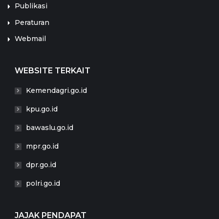
Publikasi
Peraturan
Webmail
WEBSITE TERKAIT
Kemendagri.go.id
kpu.go.id
bawaslu.go.id
mpr.go.id
dpr.go.id
polri.go.id
JAJAK PENDAPAT