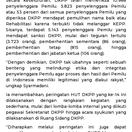
Secara keseluruhan, DKPP telah memeriksa 10.966
penyelenggara Pemilu. 5.823 penyelenggara Pemilu
atau 53 persen dari semua penyelenggara Pemilu yang
diperiksa DKPP mendapat pemulihan nama baik atau
Rehabilitasi karena terbukti tidak melanggar KEPP.
Sisanya, terdapat 5.143 penyelenggara Pemilu yang
mendapat sanksi DKPP, mulai dari teguran tertulis
(3.723 orang), pemberhentian sementara (86 orang),
pemberhentian tetap (815 orang), hingga
pemberhentian dari jabatan ketua (106 orang).
“Dengan demikian, DKPP tak ubahnya seperti sebuah
benteng yang melindungi etika dan integritas
penyelenggara Pemilu agar proses dan hasil dari Pemilu
di Indonesia memiliki legitimasi yang diakui rakyat,”
ungkap Syarmadani.
Ia menambahkan, peringatan HUT DKPP yang ke-14 ini
dilaksanakan dengan rangkaian kegiatan yang
sederhana, mulai dari lomba-lomba internal yang diikuti
pegawai Sekretariat DKPP hingga acara syukuran yang
dilaksanakan di Ruang Sidang DKPP.
“Diharapkan melalui peringatan ini juga dapat