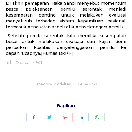
Di akhir pemaparan, Raka Sandi menyebut momentum
pasca pelaksanaan pemilu serentak menjadi
kesempatan penting untuk melakukan evaluasi
menyeluruh terhadap sistem kepemiluan nasional,
termasuk penguatan aspek etik penyelenggara pemilu.
“Setelah pemilu serentak, kita memiliki kesempatan
besar untuk melakukan evaluasi dan kajian demi
perbaikan kualitas penyelenggaraan pemilu ke
depan,”ucapnya.[Humas DKPP]
Dibaca :
901
Category:
Aktivitas
10-05-2026
Bagikan
Share
Share
Share
Share
Share
with
with
with
with
with