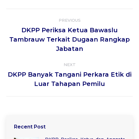
Twitter
WhatsApp
Facebook
Google+
LinkedIn
Post
PREVIOUS
navigation
DKPP Periksa Ketua Bawaslu
Previous
Tambrauw Terkait Dugaan Rangkap
post:
Jabatan
NEXT
DKPP Banyak Tangani Perkara Etik di
Next
Luar Tahapan Pemilu
post:
Recent Post