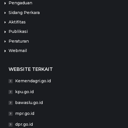
Pengaduan
Sidang Perkara
Aktifitas
Publikasi
Peraturan
Webmail
WEBSITE TERKAIT
Kemendagri.go.id
kpu.go.id
bawaslu.go.id
mpr.go.id
dpr.go.id