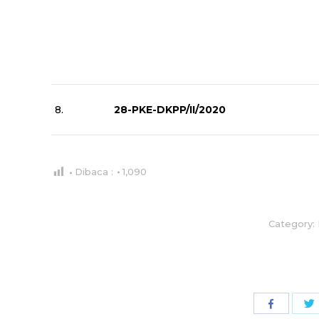
8.
28-PKE-DKPP/II/2020
Dibaca :
1,090
Category:
Share