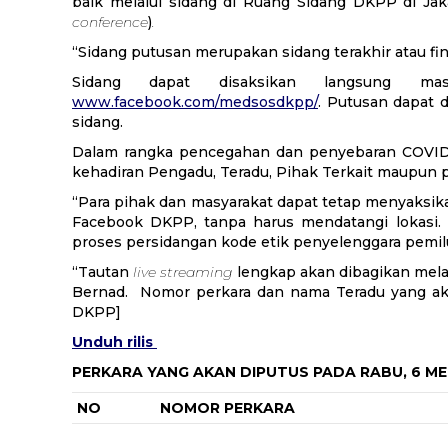
baik melalui sidang di Ruang Sidang DKPP di Jaka
conference
)
.
“Sidang putusan merupakan sidang terakhir atau fina
Sidang dapat disaksikan langsung ma
www.facebook.com/medsosdkpp/
. Putusan dapat 
sidang.
Dalam rangka pencegahan dan penyebaran COVID
kehadiran Pengadu, Teradu, Pihak Terkait maupun 
“Para pihak dan masyarakat dapat tetap menyaksik
Facebook DKPP, tanpa harus mendatangi lokasi. 
proses persidangan kode etik penyelenggara pemilu
“Tautan
live streaming
lengkap akan dibagikan mela
Bernad. Nomor perkara dan nama Teradu yang akan 
DKPP]
Unduh rilis
PERKARA YANG AKAN DIPUTUS PADA RABU,
6 ME
NO
NOMOR PERKARA