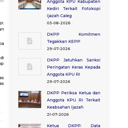
eo
Anggota KPU Kabupaten
Kediri Terkait Fotokopi
Ijazah Caleg
03-08-2026
P:
an
DKPP Komitmen
Tegakkan KEPP
pa
29-07-2026
di
DKPP Jatuhkan Sanksi
ap
Peringatan Keras Kepada
Anggota KPU RI
as
29-07-2026
as
DKPP Periksa Ketua dan
Anggota KPU RI Terkait
Keabsahan Ijazah
21-07-2026
Ketua DKPP: Data