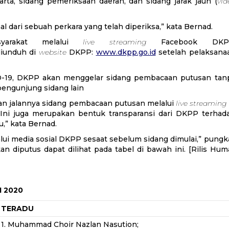
rta, sidang pemeriksaan daerah, dan sidang jarak jauh (
vid
l dari sebuah perkara yang telah diperiksa,” kata Bernad.
syarakat melalui
live streaming
Facebook DKP
diunduh di
website
DKPP:
www.dkpp.go.id
setelah pelaksana
-19, DKPP akan menggelar sidang pembacaan putusan tan
pengunjung sidang lain
an jalannya sidang pembacaan putusan melalui
live streaming
Ini juga merupakan bentuk transparansi dari DKPP terhad
,” kata Bernad.
lui media sosial DKPP sesaat sebelum sidang dimulai,” pungk
diputus dapat dilihat pada tabel di bawah ini. [Rilis Hum
I 2020
TERADU
1. Muhammad Choir Nazlan Nasution;