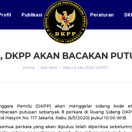
Profil
Publikasi
Peraturan
DK
0, DKPP AKAN BACAKAN PU
You are here:
Home
Rilis Pers
Rabu 6 Mei 2020, DKPP…
ggara Pemilu (DKPP) akan menggelar sidang kode et
mbacaan putusan sebanyak 8 perkara di Ruang Sidang DKP
id Hasyim No. 117 Jakarta, Rabu (6/5/2020) pukul 10.00 WIB.
semua perkara yang akan diputus telah diperiksa sebelumn