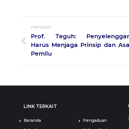
with
Facebook
Post
PREVIOUS
navigation
Prof. Teguh: Penyelenggar
Previous
Harus Menjaga Prinsip dan As
post:
Pemilu
LINK TERKAIT
LINK TERKAIT
Beranda
Pengaduan