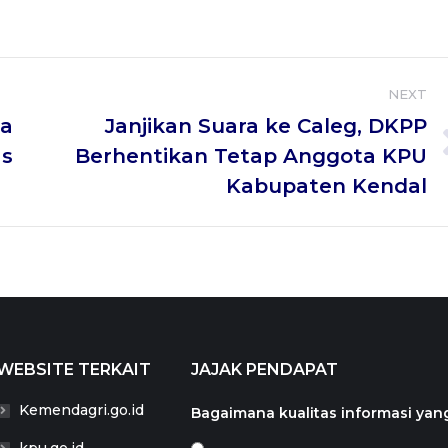
with
with
with
with
Twitter
WhatsApp
Google+
LinkedIn
NEXT
a
Janjikan Suara ke Caleg, DKPP
Next
as
Berhentikan Tetap Anggota KPU
post:
Kabupaten Kendal
WEBSITE TERKAIT
JAJAK PENDAPAT
Kemendagri.go.id
Bagaimana kualitas informasi yang