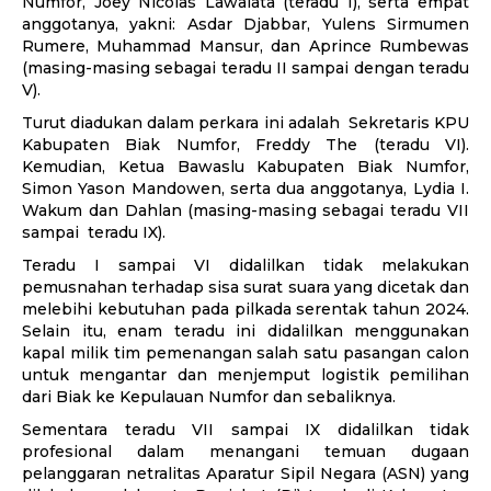
Numfor, Joey Nicolas Lawalata (teradu I), serta empat
anggotanya, yakni: Asdar Djabbar, Yulens Sirmumen
Rumere, Muhammad Mansur, dan Aprince Rumbewas
(masing-masing sebagai teradu II sampai dengan teradu
V).
Turut diadukan dalam perkara ini adalah Sekretaris KPU
Kabupaten Biak Numfor, Freddy The (teradu VI).
Kemudian, Ketua Bawaslu Kabupaten Biak Numfor,
Simon Yason Mandowen, serta dua anggotanya, Lydia I.
Wakum dan Dahlan (masing-masing sebagai teradu VII
sampai teradu IX).
Teradu I sampai VI didalilkan tidak melakukan
pemusnahan terhadap sisa surat suara yang dicetak dan
melebihi kebutuhan pada pilkada serentak tahun 2024.
Selain itu, enam teradu ini didalilkan menggunakan
kapal milik tim pemenangan salah satu pasangan calon
untuk mengantar dan menjemput logistik pemilihan
dari Biak ke Kepulauan Numfor dan sebaliknya.
Sementara teradu VII sampai IX didalilkan tidak
profesional dalam menangani temuan dugaan
pelanggaran netralitas Aparatur Sipil Negara (ASN) yang