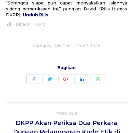
“Sehingga siapa pun dapat menyaksikan jalannya
sidang pemeriksaan ini,” pungkas David. [Rilis Humas
DKPP]
Unduh Rilis
Dibaca :
1,342
Category:
Rilis Pers
29-07-2025
Bagikan
Share
Share
Share
Share
Share
with
with
with
with
with
Twitter
WhatsApp
Facebook
Google+
LinkedIn
Post
PREVIOUS
navigation
DKPP Akan Periksa Dua Perkara
Previous
Dugaan Pelanggaran Kode Etik di