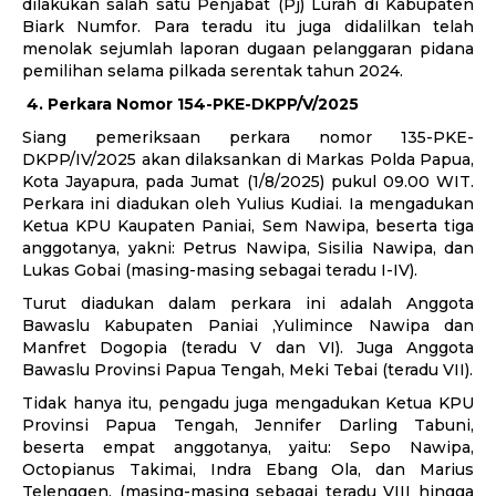
dilakukan salah satu Penjabat (Pj) Lurah di Kabupaten
Biark Numfor. Para teradu itu juga didalilkan telah
menolak sejumlah laporan dugaan pelanggaran pidana
pemilihan selama pilkada serentak tahun 2024.
4.
Perkara Nomor 154-PKE-DKPP/V/2025
Siang pemeriksaan perkara nomor 135-PKE-
DKPP/IV/2025 akan dilaksankan di Markas Polda Papua,
Kota Jayapura, pada Jumat (1/8/2025) pukul 09.00 WIT.
Perkara ini diadukan oleh Yulius Kudiai. Ia mengadukan
Ketua KPU Kaupaten Paniai, Sem Nawipa, beserta tiga
anggotanya, yakni: Petrus Nawipa, Sisilia Nawipa, dan
Lukas Gobai (masing-masing sebagai teradu I-IV).
Turut diadukan dalam perkara ini adalah Anggota
Bawaslu Kabupaten Paniai ,Yulimince Nawipa dan
Manfret Dogopia (teradu V dan VI). Juga Anggota
Bawaslu Provinsi Papua Tengah, Meki Tebai (teradu VII).
Tidak hanya itu, pengadu juga mengadukan Ketua KPU
Provinsi Papua Tengah, Jennifer Darling Tabuni,
beserta empat anggotanya, yaitu: Sepo Nawipa,
Octopianus Takimai, Indra Ebang Ola, dan Marius
Telenggen. (masing-masing sebagai teradu VIII hingga