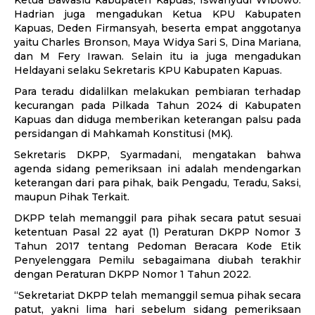
Ketua Bawaslu Kabupaten Kapuas, Iswahyudi Wibowo.
Hadrian juga mengadukan Ketua KPU Kabupaten
Kapuas, Deden Firmansyah, beserta empat anggotanya
yaitu Charles Bronson, Maya Widya Sari S, Dina Mariana,
dan M Fery Irawan. Selain itu ia juga mengadukan
Heldayani selaku Sekretaris KPU Kabupaten Kapuas.
Para teradu didalilkan melakukan pembiaran terhadap
kecurangan pada Pilkada Tahun 2024 di Kabupaten
Kapuas dan diduga memberikan keterangan palsu pada
persidangan di Mahkamah Konstitusi (MK).
Sekretaris DKPP, Syarmadani, mengatakan bahwa
agenda sidang pemeriksaan ini adalah mendengarkan
keterangan dari para pihak, baik Pengadu, Teradu, Saksi,
maupun Pihak Terkait.
DKPP telah memanggil para pihak secara patut sesuai
ketentuan Pasal 22 ayat (1) Peraturan DKPP Nomor 3
Tahun 2017 tentang Pedoman Beracara Kode Etik
Penyelenggara Pemilu sebagaimana diubah terakhir
dengan Peraturan DKPP Nomor 1 Tahun 2022.
“Sekretariat DKPP telah memanggil semua pihak secara
patut, yakni lima hari sebelum sidang pemeriksaan