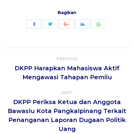
Bagikan
Share
Share
Share
Share
Share
with
with
with
with
with
Twitter
WhatsApp
Facebook
Google+
LinkedIn
Post
PREVIOUS
navigation
DKPP Harapkan Mahasiswa Aktif
Previous
Mengawasi Tahapan Pemilu
post:
NEXT
DKPP Periksa Ketua dan Anggota
Bawaslu Kota Pangkalpinang Terkait
Next
Penanganan Laporan Dugaan Politik
post:
Uang