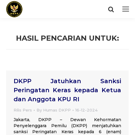
Search:
HASIL PENCARIAN UNTUK:
You are here:
DKPP Jatuhkan Sanksi
Peringatan Keras kepada Ketua
dan Anggota KPU RI
Rilis Pers
By
Humas DKPP
16-12-2024
Jakarta, DKPP – Dewan Kehormatan
Penyelenggara Pemilu (DKPP) menjatuhkan
sanksi Peringatan Keras kepada 6 (enam)