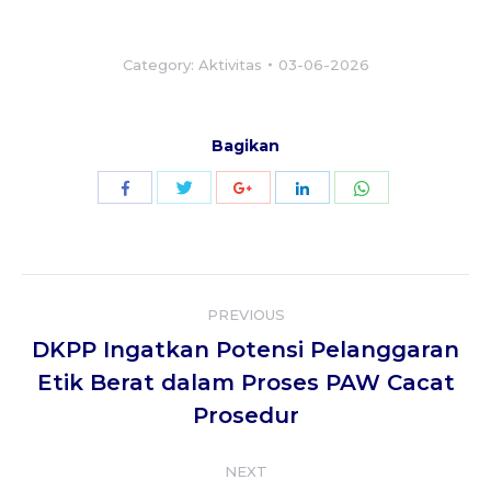
Category:
Aktivitas
03-06-2026
Bagikan
Share
Share
Share
Share
Share
with
with
with
with
with
Twitter
WhatsApp
Facebook
Google+
LinkedIn
Post
PREVIOUS
navigation
DKPP Ingatkan Potensi Pelanggaran
Previous
Etik Berat dalam Proses PAW Cacat
post:
Prosedur
NEXT