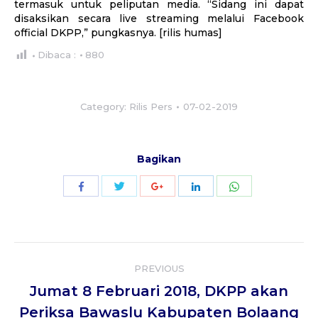
termasuk untuk peliputan media. “Sidang ini dapat
disaksikan secara live streaming melalui Facebook
official DKPP,” pungkasnya. [rilis humas]
Dibaca :
880
Category:
Rilis Pers
07-02-2019
Bagikan
Share
Share
Share
Share
Share
with
with
with
with
with
Twitter
WhatsApp
Facebook
Google+
LinkedIn
Post
PREVIOUS
navigation
Jumat 8 Februari 2018, DKPP akan
Previous
Periksa Bawaslu Kabupaten Bolaang