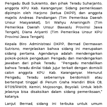
Pengadu Budi Sukramto, dan pihak Teradu Suharjanto,
anggota KPU Kab. Karanganyar. Sidang pemeriksaan
dipimpin oleh Harjono (ketua DKPP), dan anggota
majelis Andreas Pandiangan (Tim Pemeriksa Daerah
Unsur Masyarakat), Sri Wahyu Ananingsih (Tim
Pemeriksa Daerah Unsur Bawaslu Provinsi Jawa
Tengah), Diana Ariyanti (Tim Pemeriksa Unsur KPU
Provinsi Jawa Tengah).
Kepala Biro Administrasi DKPP, Bernad Dermawan
Sutrisno, menjelaskan bahwa sidang ini merupakan
sidang pertama. Agendanya adalah mendengarkan
pokok-pokok pengaduan Pengadu dan mendengarkan
jawaban dari pihak Teradu. “Pengadu mendalilkan
bahwa Teradu dinilai tidak jujur terkait dengan domisili
calon anggota KPU Kab. Karanganyar. Menurut
Pengadu, Teradu sebenarnya berdomisili atau
bertempat tinggal di Perum Graha Mandiri Blok C8,
RT09/RW09, Kemiri, Mojosongo, Boyolali. Untuk lebih
jelasnya bisa disaksikan dalam sidang pemeriksaan,”
katanya.
Lanjut Bernad, sidang ini terbuka untuk umum