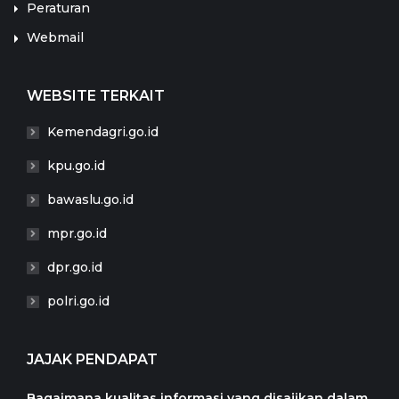
Peraturan
Webmail
WEBSITE TERKAIT
Kemendagri.go.id
kpu.go.id
bawaslu.go.id
mpr.go.id
dpr.go.id
polri.go.id
JAJAK PENDAPAT
Bagaimana kualitas informasi yang disajikan dalam