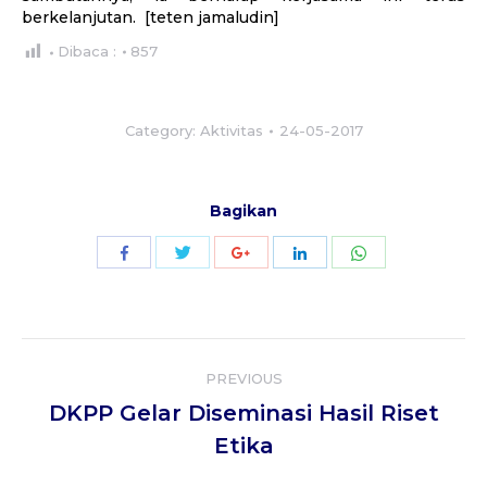
berkelanjutan. [teten jamaludin]
Dibaca :
857
Category:
Aktivitas
24-05-2017
Bagikan
Share
Share
Share
Share
Share
with
with
with
with
with
Twitter
WhatsApp
Facebook
Google+
LinkedIn
Post
PREVIOUS
navigation
DKPP Gelar Diseminasi Hasil Riset
Previous
Etika
post: