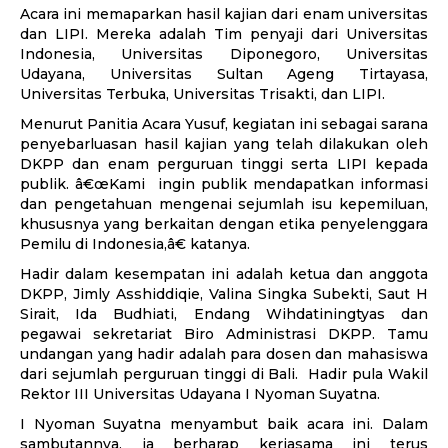
Acara ini memaparkan hasil kajian dari enam universitas
dan LIPI. Mereka adalah Tim penyaji dari Universitas
Indonesia, Universitas Diponegoro, Universitas
Udayana, Universitas Sultan Ageng Tirtayasa,
Universitas Terbuka, Universitas Trisakti, dan LIPI.
Menurut Panitia Acara Yusuf, kegiatan ini sebagai sarana
penyebarluasan hasil kajian yang telah dilakukan oleh
DKPP dan enam perguruan tinggi serta LIPI kepada
publik. â€œKami ingin publik mendapatkan informasi
dan pengetahuan mengenai sejumlah isu kepemiluan,
khususnya yang berkaitan dengan etika penyelenggara
Pemilu di Indonesia,â€ katanya.
Hadir dalam kesempatan ini adalah ketua dan anggota
DKPP, Jimly Asshiddiqie, Valina Singka Subekti, Saut H
Sirait, Ida Budhiati, Endang Wihdatiningtyas dan
pegawai sekretariat Biro Administrasi DKPP. Tamu
undangan yang hadir adalah para dosen dan mahasiswa
dari sejumlah perguruan tinggi di Bali. Hadir pula Wakil
Rektor III Universitas Udayana I Nyoman Suyatna.
I Nyoman Suyatna menyambut baik acara ini. Dalam
sambutannya, ia berharap kerjasama ini terus