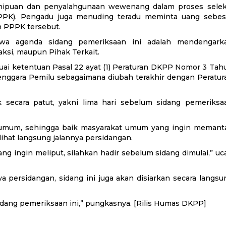
enipuan dan penyalahgunaan wewenang dalam proses selek
PPPK). Pengadu juga menuding teradu meminta uang sebes
n PPPK tersebut.
hwa agenda sidang pemeriksaan ini adalah mendengark
aksi, maupun Pihak Terkait.
uai ketentuan Pasal 22 ayat (1) Peraturan DKPP Nomor 3 Tah
nggara Pemilu sebagaimana diubah terakhir dengan Peratur
 secara patut, yakni lima hari sebelum sidang pemeriksa
uk umum, sehingga baik masyarakat umum yang ingin memant
ihat langsung jalannya persidangan.
ng ingin meliput, silahkan hadir sebelum sidang dimulai,” uc
persidangan, sidang ini juga akan disiarkan secara langsu
idang pemeriksaan ini,” pungkasnya. [Rilis Humas DKPP]