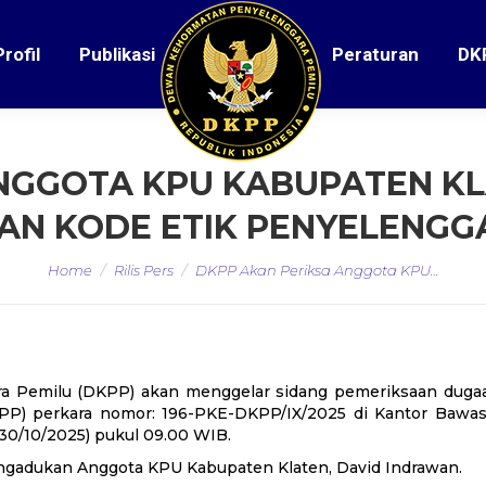
Profil
Publikasi
Peraturan
DK
NGGOTA KPU KABUPATEN K
AN KODE ETIK PENYELENGG
You are here:
Home
Rilis Pers
DKPP Akan Periksa Anggota KPU…
a Pemilu (DKPP) akan menggelar sidang pemeriksaan duga
PP) perkara nomor: 196-PKE-DKPP/IX/2025 di Kantor Bawas
30/10/2025) pukul 09.00 WIB.
mengadukan Anggota KPU Kabupaten Klaten, David Indrawan.