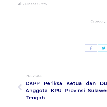
Dibaca :
775
Category
Share
with
Facebook
Post
PREVIOUS
navigation
DKPP Periksa Ketua dan Du
Previous
Anggota KPU Provinsi Sulawe
post:
Tengah