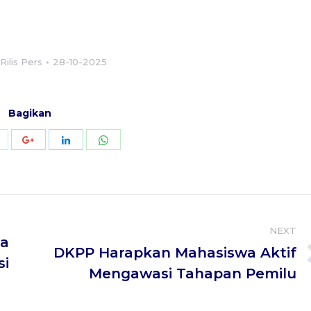
:
Rilis Pers
28-10-2025
Bagikan
Share
Share
Share
Share
with
with
with
with
Twitter
WhatsApp
Google+
LinkedIn
NEXT
a
DKPP Harapkan Mahasiswa Aktif
Next
si
Mengawasi Tahapan Pemilu
post: