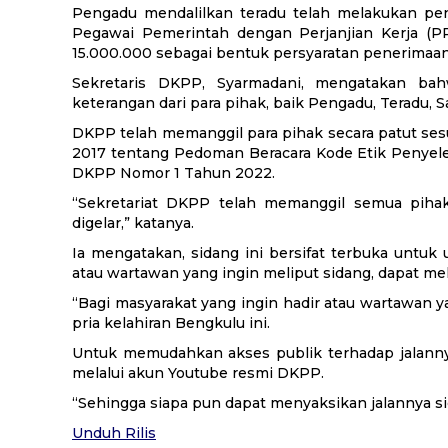
Pengadu mendalilkan teradu telah melakukan p
Pegawai Pemerintah dengan Perjanjian Kerja (
15.000.000 sebagai bentuk persyaratan penerimaa
Sekretaris DKPP, Syarmadani, mengatakan ba
keterangan dari para pihak, baik Pengadu, Teradu, S
DKPP telah memanggil para pihak secara patut ses
2017 tentang Pedoman Beracara Kode Etik Penyele
DKPP Nomor 1 Tahun 2022.
“Sekretariat DKPP telah memanggil semua pihak
digelar,” katanya.
Ia mengatakan, sidang ini bersifat terbuka unt
atau wartawan yang ingin meliput sidang, dapat mel
“Bagi masyarakat yang ingin hadir atau wartawan ya
pria kelahiran Bengkulu ini.
Untuk memudahkan akses publik terhadap jalannya 
melalui akun Youtube resmi DKPP.
“Sehingga siapa pun dapat menyaksikan jalannya s
Unduh Rilis