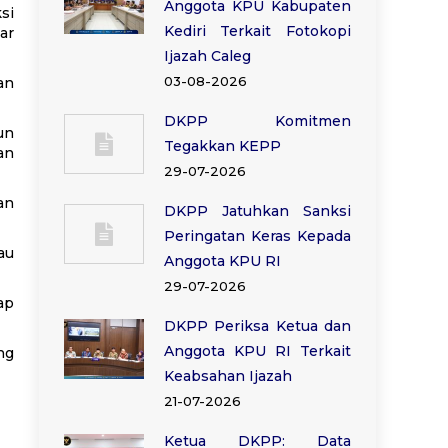
Anggota KPU Kabupaten
si
Kediri Terkait Fotokopi
ar
Ijazah Caleg
03-08-2026
an
DKPP Komitmen
un
Tegakkan KEPP
an
29-07-2026
an
DKPP Jatuhkan Sanksi
Peringatan Keras Kepada
au
Anggota KPU RI
29-07-2026
ap
DKPP Periksa Ketua dan
Anggota KPU RI Terkait
ng
Keabsahan Ijazah
21-07-2026
Ketua DKPP: Data