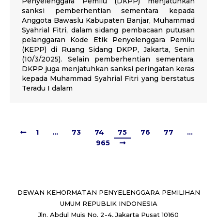
Penyelenggara Pemilu (DKPP) menjatuhkan
sanksi pemberhentian sementara kepada
Anggota Bawaslu Kabupaten Banjar, Muhammad
Syahrial Fitri, dalam sidang pembacaan putusan
pelanggaran Kode Etik Penyelenggara Pemilu
(KEPP) di Ruang Sidang DKPP, Jakarta, Senin
(10/3/2025). Selain pemberhentian sementara,
DKPP juga menjatuhkan sanksi peringatan keras
kepada Muhammad Syahrial Fitri yang berstatus
Teradu I dalam
1
…
73
74
75
76
77
…
965
DEWAN KEHORMATAN PENYELENGGARA PEMILIHAN
UMUM REPUBLIK INDONESIA
Jln. Abdul Muis No. 2-4, Jakarta Pusat 10160