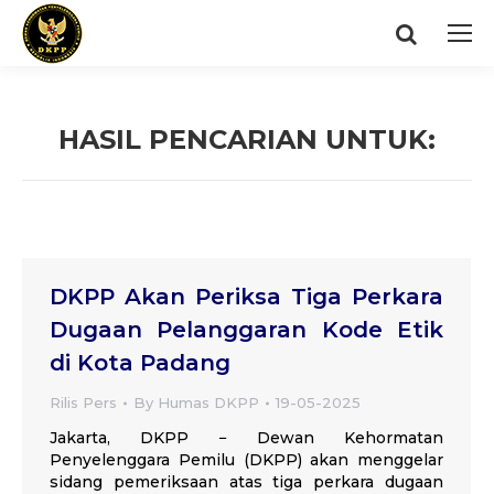
Search:
HASIL PENCARIAN UNTUK:
You are here:
DKPP Akan Periksa Tiga Perkara
Dugaan Pelanggaran Kode Etik
di Kota Padang
Rilis Pers
By
Humas DKPP
19-05-2025
Jakarta, DKPP − Dewan Kehormatan
Penyelenggara Pemilu (DKPP) akan menggelar
sidang pemeriksaan atas tiga perkara dugaan