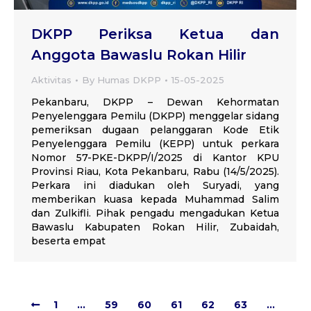
DKPP Periksa Ketua dan
Anggota Bawaslu Rokan Hilir
Aktivitas
By
Humas DKPP
15-05-2025
Pekanbaru, DKPP – Dewan Kehormatan
Penyelenggara Pemilu (DKPP) menggelar sidang
pemeriksan dugaan pelanggaran Kode Etik
Penyelenggara Pemilu (KEPP) untuk perkara
Nomor 57-PKE-DKPP/I/2025 di Kantor KPU
Provinsi Riau, Kota Pekanbaru, Rabu (14/5/2025).
Perkara ini diadukan oleh Suryadi, yang
memberikan kuasa kepada Muhammad Salim
dan Zulkifli. Pihak pengadu mengadukan Ketua
Bawaslu Kabupaten Rokan Hilir, Zubaidah,
beserta empat
1
…
59
60
61
62
63
…