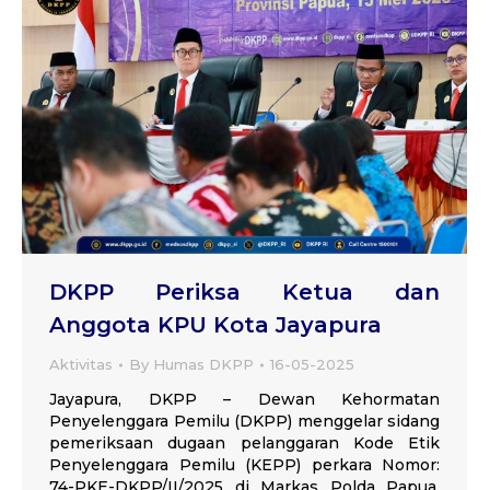
DKPP Periksa Ketua dan
Anggota KPU Kota Jayapura
Aktivitas
By
Humas DKPP
16-05-2025
Jayapura, DKPP – Dewan Kehormatan
Penyelenggara Pemilu (DKPP) menggelar sidang
pemeriksaan dugaan pelanggaran Kode Etik
Penyelenggara Pemilu (KEPP) perkara Nomor:
74-PKE-DKPP/II/2025 di Markas Polda Papua,