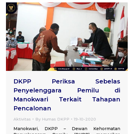
DKPP Periksa Sebelas
Penyelenggara Pemilu di
Manokwari Terkait Tahapan
Pencalonan
Aktivitas
By
Humas DKPP
19-10-2020
Manokwari, DKPP – Dewan Kehormatan