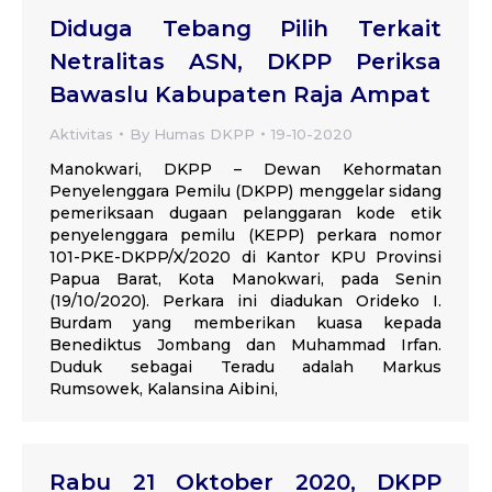
Diduga Tebang Pilih Terkait
Netralitas ASN, DKPP Periksa
Bawaslu Kabupaten Raja Ampat
Aktivitas
By
Humas DKPP
19-10-2020
Manokwari, DKPP – Dewan Kehormatan
Penyelenggara Pemilu (DKPP) menggelar sidang
pemeriksaan dugaan pelanggaran kode etik
penyelenggara pemilu (KEPP) perkara nomor
101-PKE-DKPP/X/2020 di Kantor KPU Provinsi
Papua Barat, Kota Manokwari, pada Senin
(19/10/2020). Perkara ini diadukan Orideko I.
Burdam yang memberikan kuasa kepada
Benediktus Jombang dan Muhammad Irfan.
Duduk sebagai Teradu adalah Markus
Rumsowek, Kalansina Aibini,
Rabu 21 Oktober 2020, DKPP