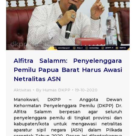
Alfitra Salamm: Penyelenggara
Pemilu Papua Barat Harus Awasi
Netralitas ASN
Aktivitas
By
Humas DKPP
19-10-2020
Manokwari, DKPP – Anggota Dewan
Kehormatan Penyelenggara Pemilu (DKPP) Dr.
Alfitra Salamm berpesan agar seluruh
penyelenggara pemilu di tingkat provinsi dan
kabupaten/kota untuk mengawasi netralitas
aparatur sipil negara (ASN) dalam Pilkada
serentak Tahun 2020. Pesan ini dilontarkannya