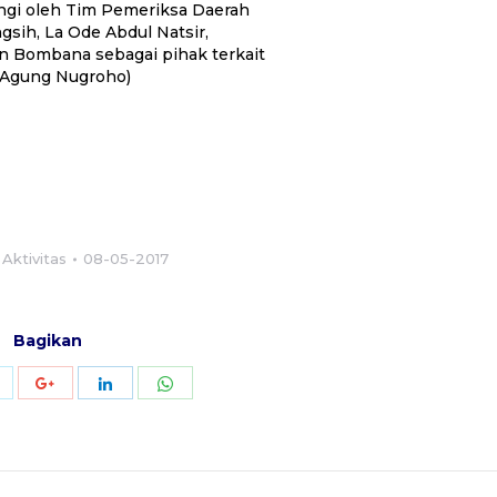
ngi oleh Tim Pemeriksa Daerah
gsih, La Ode Abdul Natsir,
n Bombana sebagai pihak terkait
a Agung Nugroho)
:
Aktivitas
08-05-2017
Bagikan
Share
Share
Share
Share
with
with
with
with
Twitter
WhatsApp
Google+
LinkedIn