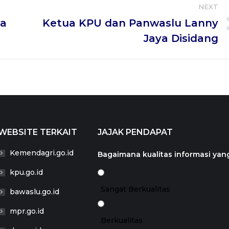
NEXT
a
Ketua KPU dan Panwaslu Lanny
Next
Jaya Disidang
post:
WEBSITE TERKAIT
JAJAK PENDAPAT
Kemendagri.go.id
Bagaimana kualitas informasi yang
kpu.go.id
Sangat Berkualitas
bawaslu.go.id
mpr.go.id
Berkualitas