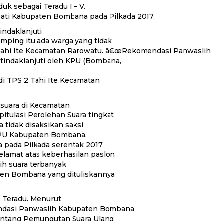
uk sebagai Teradu I – V.
pati Kabupaten Bombana pada Pilkada 2017.
ndaklanjuti
ping itu ada warga yang tidak
2 Tahi Ite Kecamatan Rarowatu. â€œRekomendasi Panwaslih
tindaklanjuti oleh KPU (Bombana,
di TPS 2 Tahi Ite Kecamatan
suara di Kecamatan
itulasi Perolehan Suara tingkat
 tidak disaksikan saksi
 KPU Kabupaten Bombana,
ya pada Pilkada serentak 2017
amat atas keberhasilan paslon
aih suara terbanyak
ten Bombana yang dituliskannya
a Teradu. Menurut
ndasi Panwaslih Kabupaten Bombana
entang Pemungutan Suara Ulang