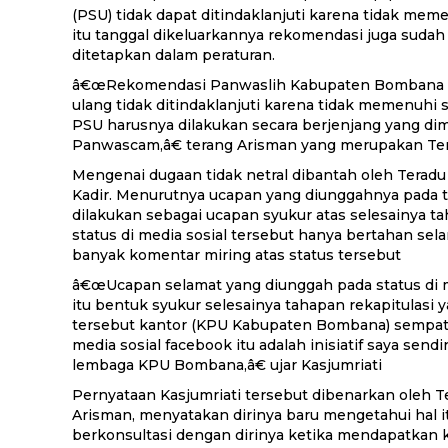
(PSU) tidak dapat ditindaklanjuti karena tidak memen
itu tanggal dikeluarkannya rekomendasi juga sudah
ditetapkan dalam peraturan.
â€œRekomendasi Panwaslih Kabupaten Bombana 
ulang tidak ditindaklanjuti karena tidak memenuhi 
PSU harusnya dilakukan secara berjenjang yang dimu
Panwascam,â€ terang Arisman yang merupakan Terad
Mengenai dugaan tidak netral dibantah oleh Teradu 
Kadir. Menurutnya ucapan yang diunggahnya pada t
dilakukan sebagai ucapan syukur atas selesainya t
status di media sosial tersebut hanya bertahan se
banyak komentar miring atas status tersebut
â€œUcapan selamat yang diunggah pada status di 
itu bentuk syukur selesainya tahapan rekapitulasi
tersebut kantor (KPU Kabupaten Bombana) sempat 
media sosial facebook itu adalah inisiatif saya send
lembaga KPU Bombana,â€ ujar Kasjumriati
Pernyataan Kasjumriati tersebut dibenarkan oleh Ter
Arisman, menyatakan dirinya baru mengetahui hal it
berkonsultasi dengan dirinya ketika mendapatkan 