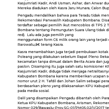
Kasjumriati Kadir, Andi Usman, Ashar, dan Anwar dud
Mereka diadukan oleh Kasra Jaru Munara, Calon Bu
Pengadu mendalilkan bahwa para Teradu tidak meni
Rekomendasi Panwaslih Kabupaten Bombana. Disam
terdaftar sebagai pemilih ikut mencoblos di TPS 
Bombana tentang Pemungutan Suara Ulang tidak di
red). Lalu ada juga pemilih yang
menggunakan form C6 milik orang lain yang terjadi 
Rarowatu,â€ terang Kasra.
Kasra menambahkan juga terjadi pembukaan kotak 
Poleang yang dilakukan sebelum Rapat Pleno Rekap
kecamatan tanpa dimuat dalam Berita Acara dan juga
paslon. Disamping itu juga salah satu komisioner
Kasjumriati Kadir, diduga tidak menjaga netralitasn
Kabupaten Bombana karena memberikan ucapan sel
nomor urut 2 H. Tafdil dan Johan Salim sebagai per
berdasarkan pleno yang dilaksanakan KPU Kabupa
pada media sosial.
Dalil yang disampaikan Pengadu dibantah oleh Par
Ketua KPU Kabupaten Bombana, Arisman, Rekome
Nomor 029/Bawaslu-Prov.SG-01/PM05.02/II/2017 t