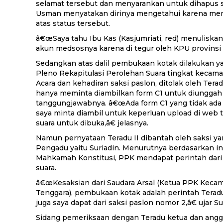
selamat tersebut dan menyarankan untuk dihapus sa
Usman menyatakan dirinya mengetahui karena mend
atas status tersebut.
â€œSaya tahu Ibu Kas (Kasjumriati, red) menuliskan
akun medsosnya karena di tegur oleh KPU provinsi me
Sedangkan atas dalil pembukaan kotak dilakukan 
Pleno Rekapitulasi Perolehan Suara tingkat kecamat
Acara dan kehadiran saksi paslon, ditolak oleh Teradu
hanya meminta diambilkan form C1 untuk diunggah 
tanggungjawabnya. â€œAda form C1 yang tidak ada
saya minta diambil untuk keperluan upload di web t
suara untuk dibuka,â€ jelasnya.
Namun pernyataan Teradu II dibantah oleh saksi ya
Pengadu yaitu Suriadin. Menurutnya berdasarkan in
Mahkamah Konstitusi, PPK mendapat perintah dari
suara.
â€œKesaksian dari Saudara Arsal (Ketua PPK Keca
Tenggara), pembukaan kotak adalah perintah Teradu
juga saya dapat dari saksi paslon nomor 2,â€ ujar Su
Sidang pemeriksaan dengan Teradu ketua dan ang