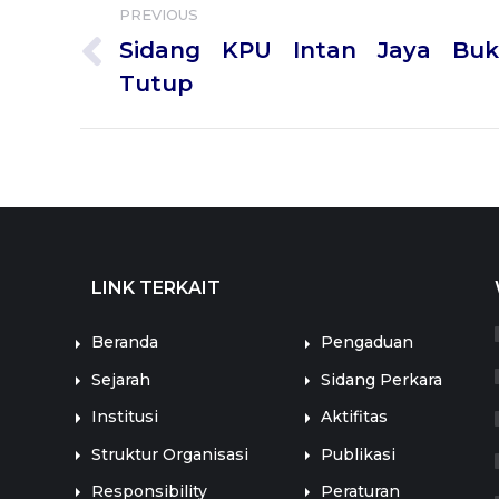
PREVIOUS
navigation
Sidang KPU Intan Jaya Buk
Previous
Tutup
post:
LINK TERKAIT
LINK TERKAIT
Beranda
Pengaduan
Sejarah
Sidang Perkara
Institusi
Aktifitas
Struktur Organisasi
Publikasi
Responsibility
Peraturan