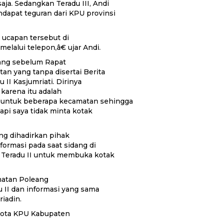
ja. Sedangkan Teradu III, Andi
apat teguran dari KPU provinsi
 ucapan tersebut di
lalui telepon,â€ ujar Andi.
yang sebelum Rapat
an yang tanpa disertai Berita
 II Kasjumriati. Dirinya
karena itu adalah
 untuk beberapa kecamatan sehingga
api saya tidak minta kotak
ng dihadirkan pihak
formasi pada saat sidang di
 Teradu II untuk membuka kotak
matan Poleang
 II dan informasi yang sama
riadin.
gota KPU Kabupaten