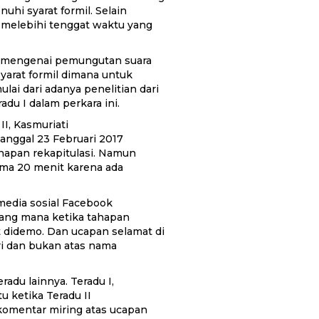
uhi syarat formil. Selain
 melebihi tenggat waktu yang
mengenai pemungutan suara
syarat formil dimana untuk
lai dari adanya penelitian dari
u I dalam perkara ini.
II, Kasmuriati
anggal 23 Februari 2017
ahapan rekapitulasi. Namun
lama 20 menit karena ada
media sosial Facebook
 yang mana ketika tahapan
didemo. Dan ucapan selamat di
iri dan bukan atas nama
adu lainnya. Teradu I,
u ketika Teradu II
komentar miring atas ucapan