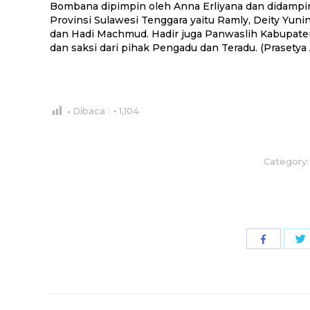
Bombana dipimpin oleh Anna Erliyana dan didampi
Provinsi Sulawesi Tenggara yaitu Ramly, Deity Yunin
dan Hadi Machmud. Hadir juga Panwaslih Kabupate
dan saksi dari pihak Pengadu dan Teradu. (Prasety
Dibaca :
1,104
Category
Share
with
Facebook
Post