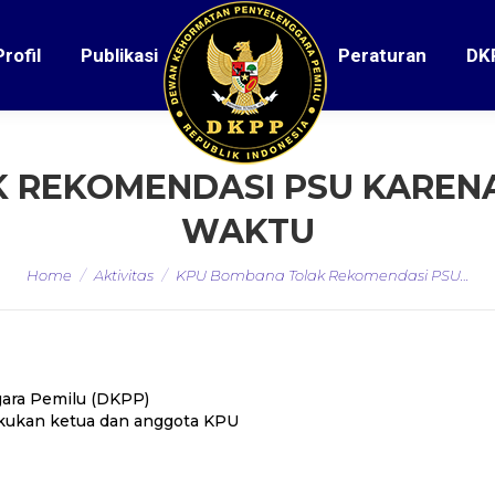
Profil
Publikasi
Peraturan
DK
 REKOMENDASI PSU KAREN
WAKTU
You are here:
Home
Aktivitas
KPU Bombana Tolak Rekomendasi PSU…
ara Pemilu (DKPP)
akukan ketua dan anggota KPU