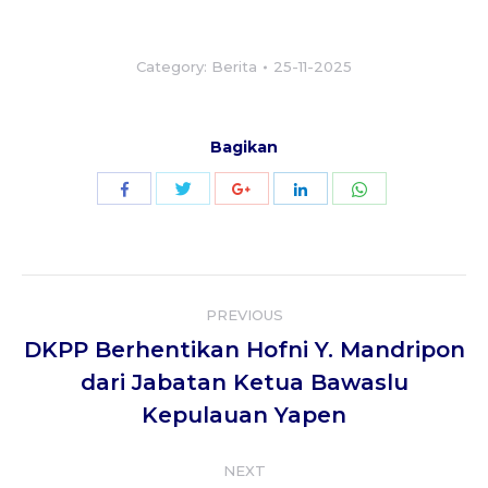
Category:
Berita
25-11-2025
Bagikan
Share
Share
Share
Share
Share
with
with
with
with
with
Twitter
WhatsApp
Facebook
Google+
LinkedIn
Post
PREVIOUS
navigation
DKPP Berhentikan Hofni Y. Mandripon
Previous
dari Jabatan Ketua Bawaslu
post:
Kepulauan Yapen
NEXT