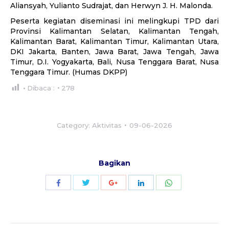
Aliansyah, Yulianto Sudrajat, dan Herwyn J. H. Malonda.
Peserta kegiatan diseminasi ini melingkupi TPD dari
Provinsi Kalimantan Selatan, Kalimantan Tengah,
Kalimantan Barat, Kalimantan Timur, Kalimantan Utara,
DKI Jakarta, Banten, Jawa Barat, Jawa Tengah, Jawa
Timur, D.I. Yogyakarta, Bali, Nusa Tenggara Barat, Nusa
Tenggara Timur. (Humas DKPP)
Dibaca :
278
Category:
Aktivitas
09-06-2026
Bagikan
Share
Share
Share
Share
Share
with
with
with
with
with
Twitter
WhatsApp
Facebook
Google+
LinkedIn