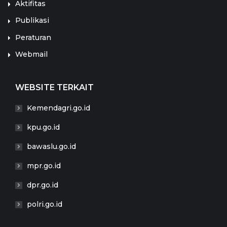
Aktifitas
Publikasi
Peraturan
Webmail
WEBSITE TERKAIT
Kemendagri.go.id
kpu.go.id
bawaslu.go.id
mpr.go.id
dpr.go.id
polri.go.id