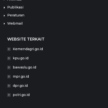
Publikasi
Peraturan
Webmail
WEBSITE TERKAIT
Kemendagri.go.id
kpu.go.id
bawaslu.go.id
mpr.go.id
dpr.go.id
polri.go.id