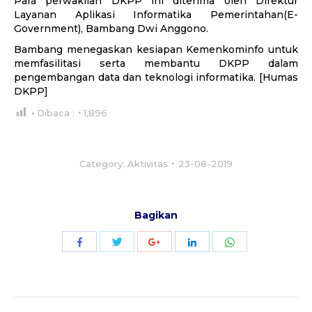
Para perwakilan DKPP ini diterima oleh Direktur
Layanan Aplikasi Informatika Pemerintahan(E-
Government), Bambang Dwi Anggono.
Bambang menegaskan kesiapan Kemenkominfo untuk
memfasilitasi serta membantu DKPP dalam
pengembangan data dan teknologi informatika. [Humas
DKPP]
Dibaca :
1,896
Category:
Aktivitas
23-08-2019
Bagikan
Share
Share
Share
Share
Share
with
with
with
with
with
Twitter
WhatsApp
Facebook
Google+
LinkedIn
Post