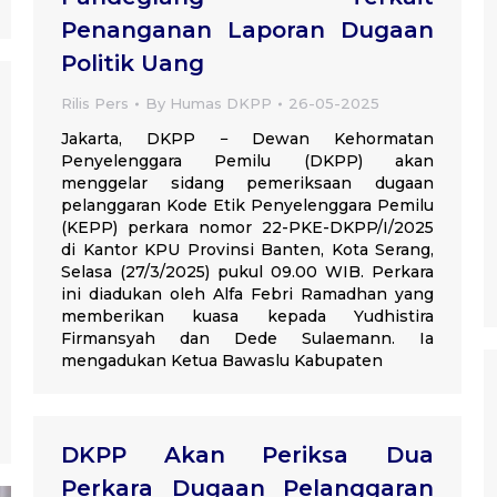
Penanganan Laporan Dugaan
Politik Uang
Rilis Pers
By
Humas DKPP
26-05-2025
Jakarta, DKPP − Dewan Kehormatan
Penyelenggara Pemilu (DKPP) akan
menggelar sidang pemeriksaan dugaan
pelanggaran Kode Etik Penyelenggara Pemilu
(KEPP) perkara nomor 22-PKE-DKPP/I/2025
di Kantor KPU Provinsi Banten, Kota Serang,
Selasa (27/3/2025) pukul 09.00 WIB. Perkara
ini diadukan oleh Alfa Febri Ramadhan yang
memberikan kuasa kepada Yudhistira
Firmansyah dan Dede Sulaemann. Ia
mengadukan Ketua Bawaslu Kabupaten
DKPP Akan Periksa Dua
Perkara Dugaan Pelanggaran