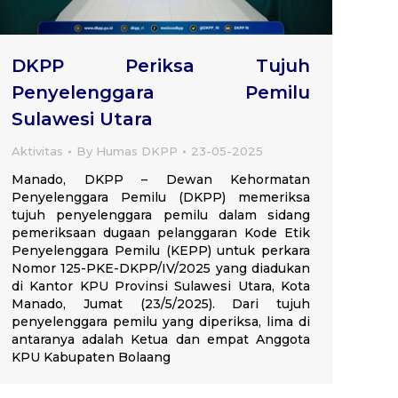
DKPP Periksa Tujuh
Penyelenggara Pemilu
Sulawesi Utara
Aktivitas
By
Humas DKPP
23-05-2025
Manado, DKPP – Dewan Kehormatan
Penyelenggara Pemilu (DKPP) memeriksa
tujuh penyelenggara pemilu dalam sidang
pemeriksaan dugaan pelanggaran Kode Etik
Penyelenggara Pemilu (KEPP) untuk perkara
Nomor 125-PKE-DKPP/IV/2025 yang diadukan
di Kantor KPU Provinsi Sulawesi Utara, Kota
Manado, Jumat (23/5/2025). Dari tujuh
penyelenggara pemilu yang diperiksa, lima di
antaranya adalah Ketua dan empat Anggota
KPU Kabupaten Bolaang