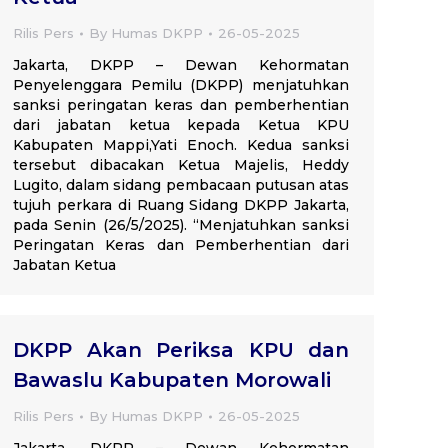
Rilis Pers
By
Humas DKPP
26-05-2025
Jakarta, DKPP – Dewan Kehormatan
Penyelenggara Pemilu (DKPP) menjatuhkan
sanksi peringatan keras dan pemberhentian
dari jabatan ketua kepada Ketua KPU
Kabupaten Mappi,Yati Enoch. Kedua sanksi
tersebut dibacakan Ketua Majelis, Heddy
Lugito, dalam sidang pembacaan putusan atas
tujuh perkara di Ruang Sidang DKPP Jakarta,
pada Senin (26/5/2025). “Menjatuhkan sanksi
Peringatan Keras dan Pemberhentian dari
Jabatan Ketua
DKPP Akan Periksa KPU dan
Bawaslu Kabupaten Morowali
Rilis Pers
By
Humas DKPP
26-05-2025