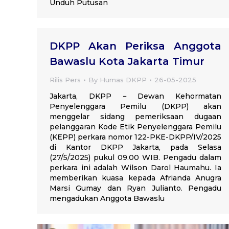
Unduh Putusan
DKPP Akan Periksa Anggota
Bawaslu Kota Jakarta Timur
Rilis Pers
By
Humas DKPP
26-05-2025
Jakarta, DKPP − Dewan Kehormatan
Penyelenggara Pemilu (DKPP) akan
menggelar sidang pemeriksaan dugaan
pelanggaran Kode Etik Penyelenggara Pemilu
(KEPP) perkara nomor 122-PKE-DKPP/IV/2025
di Kantor DKPP Jakarta, pada Selasa
(27/5/2025) pukul 09.00 WIB. Pengadu dalam
perkara ini adalah Wilson Darol Haumahu. Ia
memberikan kuasa kepada Afrianda Anugra
Marsi Gumay dan Ryan Julianto. Pengadu
mengadukan Anggota Bawaslu