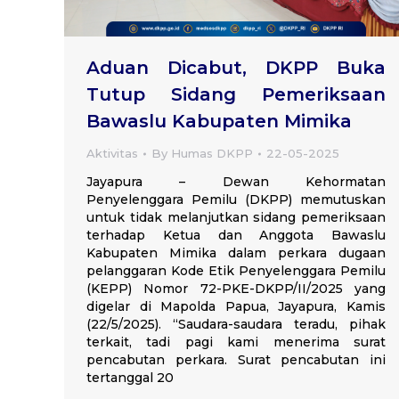
Aduan Dicabut, DKPP Buka
Tutup Sidang Pemeriksaan
Bawaslu Kabupaten Mimika
Aktivitas
By
Humas DKPP
22-05-2025
Jayapura – Dewan Kehormatan
Penyelenggara Pemilu (DKPP) memutuskan
untuk tidak melanjutkan sidang pemeriksaan
terhadap Ketua dan Anggota Bawaslu
Kabupaten Mimika dalam perkara dugaan
pelanggaran Kode Etik Penyelenggara Pemilu
(KEPP) Nomor 72-PKE-DKPP/II/2025 yang
digelar di Mapolda Papua, Jayapura, Kamis
(22/5/2025). “Saudara-saudara teradu, pihak
terkait, tadi pagi kami menerima surat
pencabutan perkara. Surat pencabutan ini
tertanggal 20