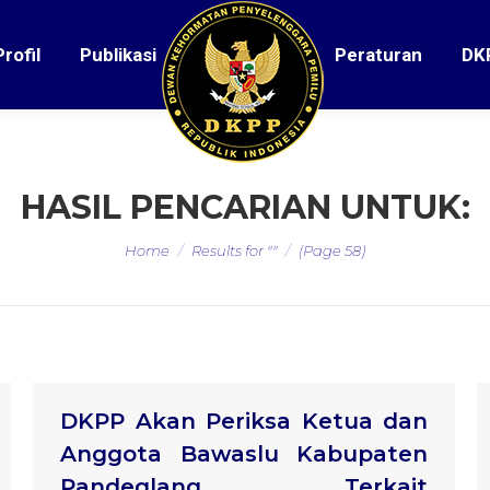
Profil
Publikasi
Peraturan
DK
HASIL PENCARIAN UNTUK:
You are here:
Home
Results for ""
(Page 58)
DKPP Akan Periksa Ketua dan
Anggota Bawaslu Kabupaten
Pandeglang Terkait