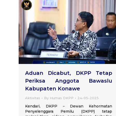
Aduan Dicabut, DKPP Tetap
Periksa Anggota Bawaslu
Kabupaten Konawe
Aktivitas
By
Humas DKPP
24-05-2025
Kendari, DKPP − Dewan Kehormatan
Penyelenggara Pemilu (DKPP) tetap