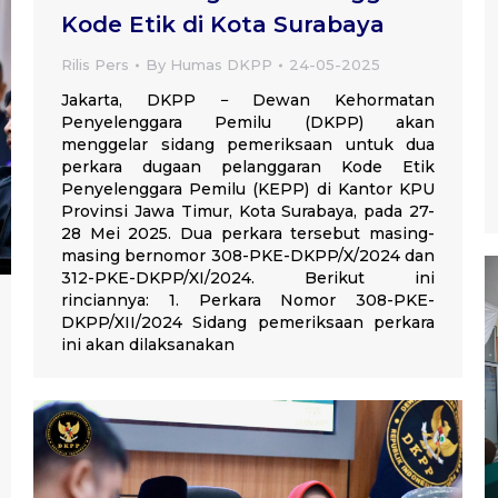
Kode Etik di Kota Surabaya
Rilis Pers
By
Humas DKPP
24-05-2025
Jakarta, DKPP − Dewan Kehormatan
Penyelenggara Pemilu (DKPP) akan
menggelar sidang pemeriksaan untuk dua
perkara dugaan pelanggaran Kode Etik
Penyelenggara Pemilu (KEPP) di Kantor KPU
Provinsi Jawa Timur, Kota Surabaya, pada 27-
28 Mei 2025. Dua perkara tersebut masing-
masing bernomor 308-PKE-DKPP/X/2024 dan
312-PKE-DKPP/XI/2024. Berikut ini
rinciannya: 1. Perkara Nomor 308-PKE-
DKPP/XII/2024 Sidang pemeriksaan perkara
ini akan dilaksanakan