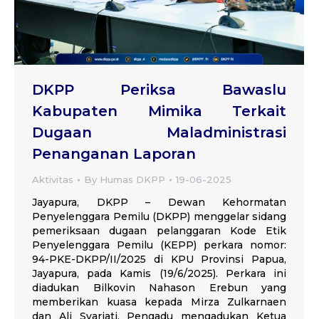
DKPP Periksa Bawaslu
Kabupaten Mimika Terkait
Dugaan Maladministrasi
Penanganan Laporan
Aktivitas
By
Humas DKPP
19-06-2025
Jayapura, DKPP – Dewan Kehormatan
Penyelenggara Pemilu (DKPP) menggelar sidang
pemeriksaan dugaan pelanggaran Kode Etik
Penyelenggara Pemilu (KEPP) perkara nomor:
94-PKE-DKPP/II/2025 di KPU Provinsi Papua,
Jayapura, pada Kamis (19/6/2025). Perkara ini
diadukan Bilkovin Nahason Erebun yang
memberikan kuasa kepada Mirza Zulkarnaen
dan Ali Syariati. Pengadu mengadukan Ketua