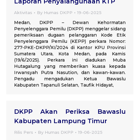
Laporan Penyalahgunaan KTP
Aktivitas
By
Humas DKPP
19-06-2025
Medan, DKPP – Dewan Kehormatan
Penyelenggara Pemilu (DKPP) menggelar sidang
pemeriksaan dugaan pelanggaran Kode Etik
Penyelenggara Pemilu (KEPP) perkara Nomor:
277-PKE-DKPP/XI/2024 di Kantor KPU Provinsi
Sumatera Utara, Kota Medan, pada Kamis
(19/6/2025). Perkara ini diadukan Muba
Hutagalung yang memberikan kuasa kepada
Irwansyah Putra Nasution, dan kawan-kawan.
Pengadu mengadukan Ketua Bawaslu
Kabupaten Tapanuli Selatan, Taufik Hidayat,
DKPP Akan Periksa Bawaslu
Kabupaten Lampung Timur
Rilis Pers
By
Humas DKPP
19-06-2025