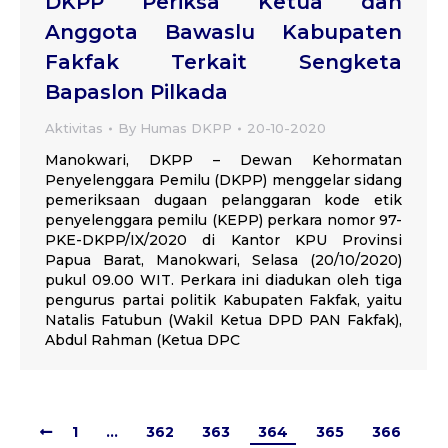
DKPP Periksa Ketua dan
Anggota Bawaslu Kabupaten
Fakfak Terkait Sengketa
Bapaslon Pilkada
Aktivitas
By
Humas DKPP
20-10-2020
Manokwari, DKPP – Dewan Kehormatan
Penyelenggara Pemilu (DKPP) menggelar sidang
pemeriksaan dugaan pelanggaran kode etik
penyelenggara pemilu (KEPP) perkara nomor 97-
PKE-DKPP/IX/2020 di Kantor KPU Provinsi
Papua Barat, Manokwari, Selasa (20/10/2020)
pukul 09.00 WIT. Perkara ini diadukan oleh tiga
pengurus partai politik Kabupaten Fakfak, yaitu
Natalis Fatubun (Wakil Ketua DPD PAN Fakfak),
Abdul Rahman (Ketua DPC
1
…
362
363
364
365
366