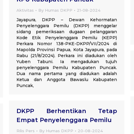
Aktivitas
By
Humas DKPP
21-08-2024
Jayapura, DKPP – Dewan Kehormatan
Penyelenggara Pemilu (DKPP) menggelar
sidang pemeriksaan dugaan pelanggaran
Kode Etik Penyelenggara Pemilu (KEPP)
Perkara Nomor 138-PKE-DKPP/VII/2024 di
Mapolda Provinsi Papua, Kota Jayapura, pada
Rabu (21/8/2024). Perkara ini diadukan oleh
Yuben Tabuni. Ia mengadukan tujuh
penyelenggara Pemilu Kabupaten Puncak.
Dua nama pertama yang diadukan adalah
Ketua dan Anggota Bawaslu Kabupaten
Puncak,
DKPP Berhentikan Tetap
Empat Penyelenggara Pemilu
Rilis Pers
By
Humas DKPP
20-08-2024