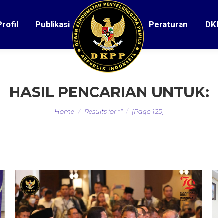
Profil
Publikasi
Peraturan
DK
HASIL PENCARIAN UNTUK:
You are here:
Home
Results for ""
(Page 125)