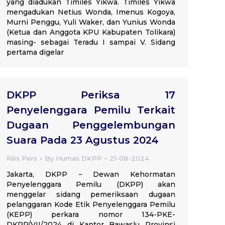
yang diadukan Timiles Yikwa. Timiles Yikwa
mengadukan Netius Wonda, Imenus Kogoya,
Murni Penggu, Yuli Waker, dan Yunius Wonda
(Ketua dan Anggota KPU Kabupaten Tolikara)
masing- sebagai Teradu I sampai V. Sidang
pertama digelar
DKPP Periksa 17
Penyelenggara Pemilu Terkait
Dugaan Penggelembungan
Suara Pada 23 Agustus 2024
Rilis Pers
By
Humas DKPP
21-08-2024
Jakarta, DKPP − Dewan Kehormatan
Penyelenggara Pemilu (DKPP) akan
menggelar sidang pemeriksaan dugaan
pelanggaran Kode Etik Penyelenggara Pemilu
(KEPP) perkara nomor 134-PKE-
DKPP/VII/2024 di Kantor Bawaslu Provinsi