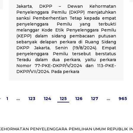
Jakarta, DKPP – Dewan Kehormatan
Penyelenggara Pemilu (DKPP) menjatuhkan
sanksi Pemberhentian Tetap kepada empat
penyelenggara Pemilu yang terbukti
melanggar Kode Etik Penyelenggara Pemilu
(KEPP) dalam sidang pembacaan putusan
sebanyak delapan perkara di Ruang Sidang
DKPP Jakarta, Senin (19/8/2024). Empat
penyelenggara Pemilu tersebut berstatus
Teradu dalam dua perkara, yaitu perkara
Nomor 77-PKE-DKPP/V/2024 dan 113-PKE-
DKPP/VII/2024. Pada perkara
1
…
123
124
125
126
127
…
965
EHORMATAN PENYELENGGARA PEMILIHAN UMUM REPUBLIK I