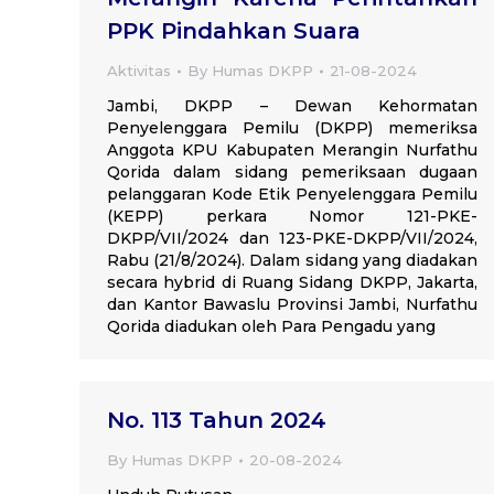
PPK Pindahkan Suara
Aktivitas
By
Humas DKPP
21-08-2024
Jambi, DKPP – Dewan Kehormatan
Penyelenggara Pemilu (DKPP) memeriksa
Anggota KPU Kabupaten Merangin Nurfathu
Qorida dalam sidang pemeriksaan dugaan
pelanggaran Kode Etik Penyelenggara Pemilu
(KEPP) perkara Nomor 121-PKE-
DKPP/VII/2024 dan 123-PKE-DKPP/VII/2024,
Rabu (21/8/2024). Dalam sidang yang diadakan
secara hybrid di Ruang Sidang DKPP, Jakarta,
dan Kantor Bawaslu Provinsi Jambi, Nurfathu
Qorida diadukan oleh Para Pengadu yang
No. 113 Tahun 2024
By
Humas DKPP
20-08-2024