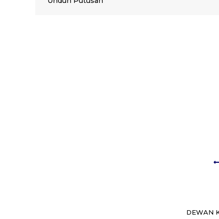
Unduh Putusan
DEWAN K