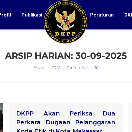
Profil
Publikasi
Peraturan
DK
ARSIP HARIAN:
30-09-2025
You are here:
Home
2025
September
30
DKPP Akan Periksa Dua
Perkara Dugaan Pelanggaran
Kode Etik di Kota Makassar