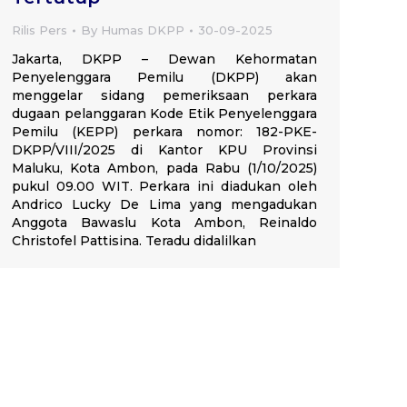
Rilis Pers
By
Humas DKPP
30-09-2025
Jakarta, DKPP – Dewan Kehormatan
Penyelenggara Pemilu (DKPP) akan
menggelar sidang pemeriksaan perkara
dugaan pelanggaran Kode Etik Penyelenggara
Pemilu (KEPP) perkara nomor: 182-PKE-
DKPP/VIII/2025 di Kantor KPU Provinsi
Maluku, Kota Ambon, pada Rabu (1/10/2025)
pukul 09.00 WIT. Perkara ini diadukan oleh
Andrico Lucky De Lima yang mengadukan
Anggota Bawaslu Kota Ambon, Reinaldo
Christofel Pattisina. Teradu didalilkan