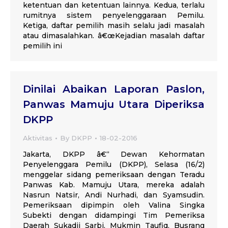
ketentuan dan ketentuan lainnya. Kedua, terlalu
rumitnya sistem penyelenggaraan Pemilu.
Ketiga, daftar pemilih masih selalu jadi masalah
atau dimasalahkan. â€œKejadian masalah daftar
pemilih ini
Dinilai Abaikan Laporan Paslon,
Panwas Mamuju Utara Diperiksa
DKPP
Aktivitas
By
DKPP
18-02-2016
Jakarta, DKPP â€“ Dewan Kehormatan
Penyelenggara Pemilu (DKPP), Selasa (16/2)
menggelar sidang pemeriksaan dengan Teradu
Panwas Kab. Mamuju Utara, mereka adalah
Nasrun Natsir, Andi Nurhadi, dan Syamsudin.
Pemeriksaan dipimpin oleh Valina Singka
Subekti dengan didampingi Tim Pemeriksa
Daerah Sukadji Sarbi, Mukmin Taufiq, Busrang