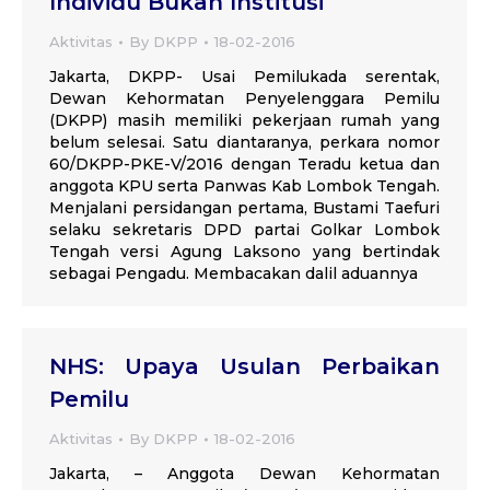
Individu Bukan Institusi
Aktivitas
By
DKPP
18-02-2016
Jakarta, DKPP- Usai Pemilukada serentak,
Dewan Kehormatan Penyelenggara Pemilu
(DKPP) masih memiliki pekerjaan rumah yang
belum selesai. Satu diantaranya, perkara nomor
60/DKPP-PKE-V/2016 dengan Teradu ketua dan
anggota KPU serta Panwas Kab Lombok Tengah.
Menjalani persidangan pertama, Bustami Taefuri
selaku sekretaris DPD partai Golkar Lombok
Tengah versi Agung Laksono yang bertindak
sebagai Pengadu. Membacakan dalil aduannya
NHS: Upaya Usulan Perbaikan
Pemilu
Aktivitas
By
DKPP
18-02-2016
Jakarta, – Anggota Dewan Kehormatan