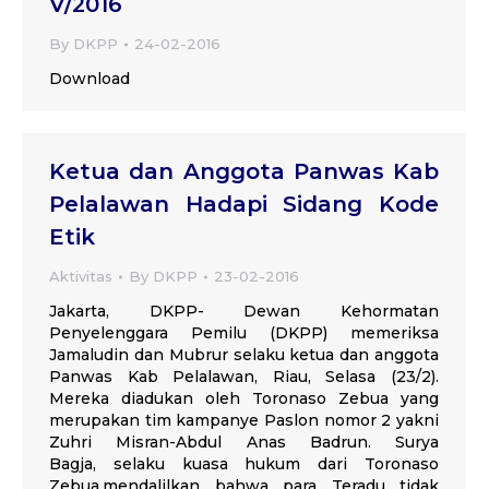
V/2016
By
DKPP
24-02-2016
Download
Ketua dan Anggota Panwas Kab
Pelalawan Hadapi Sidang Kode
Etik
Aktivitas
By
DKPP
23-02-2016
Jakarta, DKPP- Dewan Kehormatan
Penyelenggara Pemilu (DKPP) memeriksa
Jamaludin dan Mubrur selaku ketua dan anggota
Panwas Kab Pelalawan, Riau, Selasa (23/2).
Mereka diadukan oleh Toronaso Zebua yang
merupakan tim kampanye Paslon nomor 2 yakni
Zuhri Misran-Abdul Anas Badrun. Surya
Bagja, selaku kuasa hukum dari Toronaso
Zebua,mendalilkan bahwa para Teradu tidak