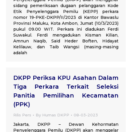
sidang pemeriksaan dugaan pelanggaran Kode
Etik Penyelenggara Pemilu (KEPP) perkara
nomor 19-PKE-DKPP/II/2023 di Kantor Bawaslu
Provinsi Maluku, Kota Ambon, Jumat (10/3/2023)
pukul 09.00 WIT. Perkara ini diadukan Ferdi
Suwakul. Ferdi mengadukan Kisman Kilian,
Amnun Naqib, Said Heder Boften, Hidayat
Kelilauw, dan Taib Wangsi (masing-masing
adalah
DKPP Periksa KPU Asahan Dalam
Tiga Perkara Terkait Seleksi
Panitia Pemilihan Kecamatan
(PPK)
Rilis Pers
By
Humas DKPP
08-03-2023
Jakarta, DKPP – Dewan Kehormatan
Penyelenggara Pemilu (DKPP) akan menggelar