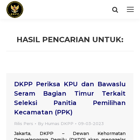
Search:
HASIL PENCARIAN UNTUK:
You are here:
DKPP Periksa KPU dan Bawaslu
Seram Bagian Timur Terkait
Seleksi Panitia Pemilihan
Kecamatan (PPK)
Rilis Pers
By
Humas DKPP
09-03-2023
Jakarta, DKPP – Dewan Kehormatan
Penyelenggara Pemilu (DKPP) akan menggelar