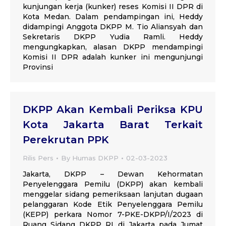
kunjungan kerja (kunker) reses Komisi II DPR di
Kota Medan. Dalam pendampingan ini, Heddy
didampingi Anggota DKPP M. Tio Aliansyah dan
Sekretaris DKPP Yudia Ramli. Heddy
mengungkapkan, alasan DKPP mendampingi
Komisi II DPR adalah kunker ini mengunjungi
Provinsi
DKPP Akan Kembali Periksa KPU
Kota Jakarta Barat Terkait
Perekrutan PPK
Rilis Pers
By
Humas DKPP
02-03-2023
Jakarta, DKPP – Dewan Kehormatan
Penyelenggara Pemilu (DKPP) akan kembali
menggelar sidang pemeriksaan lanjutan dugaan
pelanggaran Kode Etik Penyelenggara Pemilu
(KEPP) perkara Nomor 7-PKE-DKPP/I/2023 di
Ruang Sidang DKPP RI di Jakarta pada Jumat