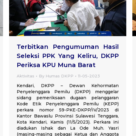
Terbitkan Pengumuman Hasil
Seleksi PPK Yang Keliru, DKPP
Periksa KPU Muna Barat
Aktivitas
By
Humas DKPP
11-05-2023
Kendari, DKPP – Dewan Kehormatan
Penyelenggara Pemilu (DKPP) menggelar
sidang pemeriksaan dugaan pelanggaran
Kode Etik Penyelenggara Pemilu (KEPP)
perkara nomor 59-PKE-DKPP/IV/2023 di
Kantor Bawaslu Provinsi Sulawesi Tenggara,
Kota Kendari, Kamis (11/5/2023). Perkara ini
diadukan Ishak dan La Ode Muh. Yasri
(masing-masing sebagai Ketua dan Anggota