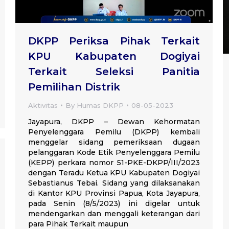
DKPP Periksa Pihak Terkait
KPU Kabupaten Dogiyai
Terkait Seleksi Panitia
Pemilihan Distrik
Aktivitas
By
Humas DKPP
08-05-2023
Jayapura, DKPP – Dewan Kehormatan
Penyelenggara Pemilu (DKPP) kembali
menggelar sidang pemeriksaan dugaan
pelanggaran Kode Etik Penyelenggara Pemilu
(KEPP) perkara nomor 51-PKE-DKPP/III/2023
dengan Teradu Ketua KPU Kabupaten Dogiyai
Sebastianus Tebai. Sidang yang dilaksanakan
di Kantor KPU Provinsi Papua, Kota Jayapura,
pada Senin (8/5/2023) ini digelar untuk
mendengarkan dan menggali keterangan dari
para Pihak Terkait maupun