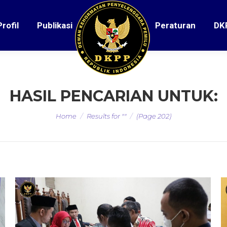
Profil
Publikasi
Peraturan
DK
HASIL PENCARIAN UNTUK:
You are here:
Home
Results for ""
(Page 202)