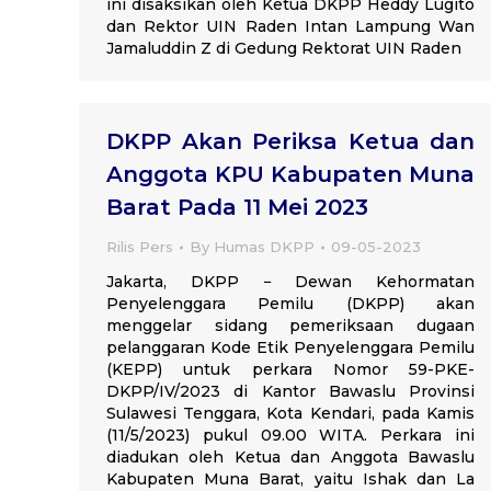
ini disaksikan oleh Ketua DKPP Heddy Lugito
dan Rektor UIN Raden Intan Lampung Wan
Jamaluddin Z di Gedung Rektorat UIN Raden
DKPP Akan Periksa Ketua dan
Anggota KPU Kabupaten Muna
Barat Pada 11 Mei 2023
Rilis Pers
By
Humas DKPP
09-05-2023
Jakarta, DKPP − Dewan Kehormatan
Penyelenggara Pemilu (DKPP) akan
menggelar sidang pemeriksaan dugaan
pelanggaran Kode Etik Penyelenggara Pemilu
(KEPP) untuk perkara Nomor 59-PKE-
DKPP/IV/2023 di Kantor Bawaslu Provinsi
Sulawesi Tenggara, Kota Kendari, pada Kamis
(11/5/2023) pukul 09.00 WITA. Perkara ini
diadukan oleh Ketua dan Anggota Bawaslu
Kabupaten Muna Barat, yaitu Ishak dan La