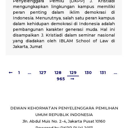
Penyelenggara Pemilu (DKPP) J. Kristiadi
mengungkapkan lingkungan kampus memiliki
peran penting dalam iklim demokrasi di
Indonesia. Menurutnya, salah satu peran kampus
dalam kehidupan demokrasi di Indonesia adalah
pembangunan karakter generasi muda. Hal ini
disampaikan J. Kristiadi dalam seminar nasional
yang diadakan oleh IBLAM School of Law di
Jakarta, Jumat
1
…
127
128
129
130
131
…
965
DEWAN KEHORMATAN PENYELENGGARA PEMILIHAN
UMUM REPUBLIK INDONESIA
Jln. Abdul Muis No. 2-4, Jakarta Pusat 10160
Powered by DKPP RI (c) 2017