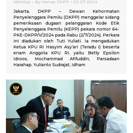
Aktivitas
By
Humas DKPP
03-07-2024
Jakarta, DKPP – Dewan Kehormatan
Penyelenggara Pemilu (DKPP) menggelar sidang
pemeriksaan dugaan pelanggaran Kode Etik
Penyelenggara Pemilu (KEPP) pekara nomor 64-
PKE-DKPP/V/2024 pada Rabu (2/7/2024). Perkara
ini diadukan oleh Tuti Yuliati. Ia mengadukan
Ketua KPU RI Hasyim Asy’ari (Teradu I) beserta
enam Anggota KPU RI, yaitu Betty Epsilon
Idroos, Mochammad Afifuddin, Parsadaan
Harahap, Yulianto Sudrajat, Idham