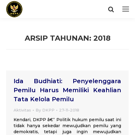
Search:
ARSIP TAHUNAN:
2018
You are here:
Ida Budhiati: Penyelenggara
Pemilu Harus Memiliki Keahlian
Tata Kelola Pemilu
Aktivitas
By
DKPP
27-11-2018
Kendari, DKPP â€“ Politik hukum pemilu saat ini
tidak hanya sekedar mewujudkan pemilu yang
demokratis, tetapi juga ingin mewujudkan