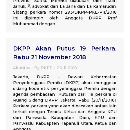
Provinsi Sultra. Mereka diadukan oleh Isran
Jahuli, Â advokat dari La Jana dan La Kamarudin.
Sidang perkara nomor 293/DKPP-PKE-VII/2018
ini dipimpin oleh Anggota DKPP Prof
Muhammad dengan
DKPP Akan Putus 19 Perkara,
Rabu 21 November 2018
Aktivitas
By
DKPP
20-11-2018
Jakarta, DKPP – Dewan Kehormatan
Penyelenggara Pemilu (DKPP) akan menggelar
sidang kode etik penyelenggara Pemilu dengan
agenda pembacaan Putusan dari 19 perkara di
Ruang Sidang DKPP, Jakarta, Rabu (20/11/2018).
Perkara-perkara yang akan dibacakan antara lain
terkait dengan Teradu Ketua dan Anggota KPU
dan Panwaslu Kabupaten Dairi, KPU dan
Panwaslu Kabuapten Tapanuli Utara, Ketua dan
Anggota