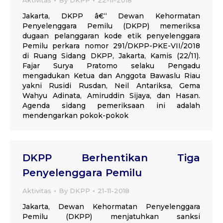
Aktivitas
By
DKPP
22-11-2018
Jakarta, DKPP â€“ Dewan Kehormatan
Penyelenggara Pemilu (DKPP) memeriksa
dugaan pelanggaran kode etik penyelenggara
Pemilu perkara nomor 291/DKPP-PKE-VII/2018
di Ruang Sidang DKPP, Jakarta, Kamis (22/11).
Fajar Surya Pratomo selaku Pengadu
mengadukan Ketua dan Anggota Bawaslu Riau
yakni Rusidi Rusdan, Neil Antariksa, Gema
Wahyu Adinata, Amiruddin Sijaya, dan Hasan.
Agenda sidang pemeriksaan ini adalah
mendengarkan pokok-pokok
DKPP Berhentikan Tiga
Penyelenggara Pemilu
Aktivitas
By
DKPP
21-11-2018
Jakarta, Dewan Kehormatan Penyelenggara
Pemilu (DKPP) menjatuhkan sanksi