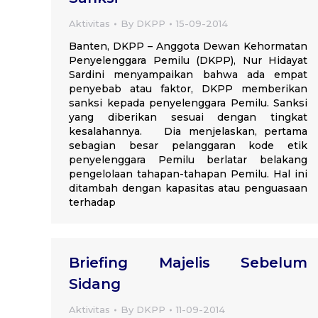
Aktivitas
By
DKPP
15-09-2014
Banten, DKPP – Anggota Dewan Kehormatan
Penyelenggara Pemilu (DKPP), Nur Hidayat
Sardini menyampaikan bahwa ada empat
penyebab atau faktor, DKPP memberikan
sanksi kepada penyelenggara Pemilu. Sanksi
yang diberikan sesuai dengan tingkat
kesalahannya. Dia menjelaskan, pertama
sebagian besar pelanggaran kode etik
penyelenggara Pemilu berlatar belakang
pengelolaan tahapan-tahapan Pemilu. Hal ini
ditambah dengan kapasitas atau penguasaan
terhadap
Briefing Majelis Sebelum
Sidang
Aktivitas
By
DKPP
11-09-2014