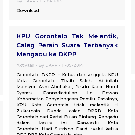
By
DKPP
15-09-2014
Download
KPU Gorontalo Tak Melantik,
Caleg Peraih Suara Terbanyak
Mengadu ke DKPP
Aktivitas
By
DKPP
11-09-2014
Gorontalo, DKPP – Ketua dan anggota KPU
Kota Gorontalo, Thaib Saleh, Abdullah
Mansyur, Asni Abubakar, Jusrin Kadir, Nurul
Syamsu Pannadiadukan ke Dewan
Kehormatan Penyelenggara Pemilu. Pasalnya,
KPU Kota Gorontalo tidak melantik H
Zulkarnain Dunda, caleg DPRD Kota
Gorontalo dari Partai Bulan Bintang. Pengadu
dalam kasus ini, Panwaslu Kota
Gorontalo, Hadi Sutrisno Daud, wakil ketua