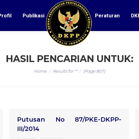
Profil
Publikasi
Peraturan
DK
HASIL PENCARIAN UNTUK:
You are here:
Home
Results for ""
(Page 807)
Putusan No 87/PKE-DKPP-
III/2014