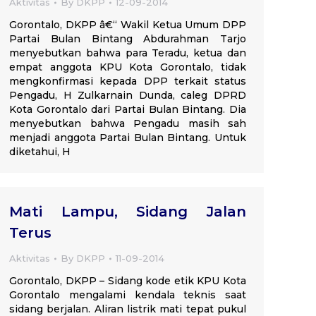
Aktivitas
By
DKPP
12-09-2014
Gorontalo, DKPP â€“ Wakil Ketua Umum DPP
Partai Bulan Bintang Abdurahman Tarjo
menyebutkan bahwa para Teradu, ketua dan
empat anggota KPU Kota Gorontalo, tidak
mengkonfirmasi kepada DPP terkait status
Pengadu, H Zulkarnain Dunda, caleg DPRD
Kota Gorontalo dari Partai Bulan Bintang. Dia
menyebutkan bahwa Pengadu masih sah
menjadi anggota Partai Bulan Bintang. Untuk
diketahui, H
Mati Lampu, Sidang Jalan
Terus
Aktivitas
By
DKPP
11-09-2014
Gorontalo, DKPP – Sidang kode etik KPU Kota
Gorontalo mengalami kendala teknis saat
sidang berjalan. Aliran listrik mati tepat pukul