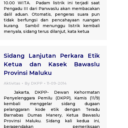
10.00 WITA. Padam listrik ini terjadi saat
Pengadu III dari Panwaslu akan membacakan
dalil aduan. Otomatis, pengeras suara pun
tidak berfungsi dan pencahayaan ruangan
kurang. Sambil menunggu listrik kembali
menyala, sidang terus dilanjut, kata ketua
Sidang Lanjutan Perkara Etik
Ketua dan Kasek Bawaslu
Provinsi Maluku
Aktivitas
By
DKPP
11-09-2014
Jakarta, DKPP- Dewan Kehormatan
Penyelenggara Pemilu (DKPP), Kamis (11/9)
kembali menggelar sidang dugaan
pelanggaran kode etik dengan Teradu
Barnabas Dumas Manery, Ketua Bawaslu
Provinsi Maluku. Sidang kali kedua ini,
beragendakan pemeriksaan