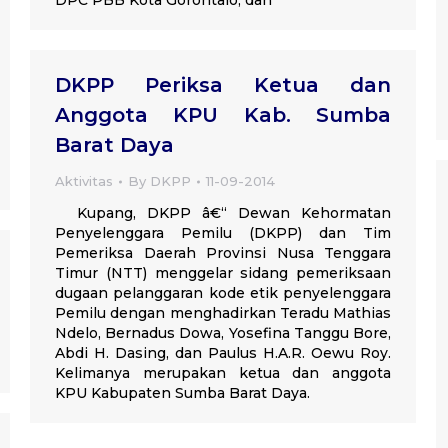
DPC PBB Kota Gorontalo, dan
DKPP Periksa Ketua dan
Anggota KPU Kab. Sumba
Barat Daya
Aktivitas
By
DKPP
11-09-2014
Kupang, DKPP â€“ Dewan Kehormatan
Penyelenggara Pemilu (DKPP) dan Tim
Pemeriksa Daerah Provinsi Nusa Tenggara
Timur (NTT) menggelar sidang pemeriksaan
dugaan pelanggaran kode etik penyelenggara
Pemilu dengan menghadirkan Teradu Mathias
Ndelo, Bernadus Dowa, Yosefina Tanggu Bore,
Abdi H. Dasing, dan Paulus H.A.R. Oewu Roy.
Kelimanya merupakan ketua dan anggota
KPU Kabupaten Sumba Barat Daya.