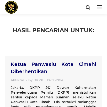
Search:
HASIL PENCARIAN UNTUK:
You are here:
Ketua Panwaslu Kota Cimahi
Diberhentikan
Aktivitas
By
DKPP
19-12-2014
Jakarta, DKPP â€“ Dewan Kehormatan
Penyelenggara Pemilu (DKPP) menjatuhkan
sanksi kepada Maman Suaman selaku ketua
Panwaslu Kota Cimahi. Dia terbukti melanggar
kode etik penyelenggara pemilu. Majelis