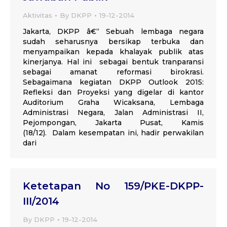
Aktivitas
By
DKPP
19-12-2014
Jakarta, DKPP â€“ Sebuah lembaga negara
sudah seharusnya bersikap terbuka dan
menyampaikan kepada khalayak publik atas
kinerjanya. Hal ini sebagai bentuk tranparansi
sebagai amanat reformasi birokrasi.
Sebagaimana kegiatan DKPP Outlook 2015:
Refleksi dan Proyeksi yang digelar di kantor
Auditorium Graha Wicaksana, Lembaga
Administrasi Negara, Jalan Administrasi II,
Pejompongan, Jakarta Pusat, Kamis
(18/12). Dalam kesempatan ini, hadir perwakilan
dari
Ketetapan No 159/PKE-DKPP-
III/2014
By
DKPP
19-12-2014