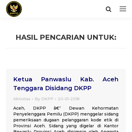
Search:
HASIL PENCARIAN UNTUK:
You are here:
Ketua Panwaslu Kab. Aceh
Tenggara Disidang DKPP
Aktivitas
By
DKPP
20-01-2018
Aceh, DKPP â€“ Dewan Kehormatan
Penyelenggara Pemilu (DKPP) menggelar sidang
pemeriksaan dugaan pelanggaran kode etik di
Provinsi Aceh. Sidang yang digelar di Kantor
Bawaslu Provinsi Aceh dipimpin oleh Anggota