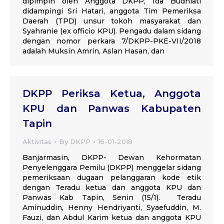
dipimpin oleh Anggota DKPP, Ida Budhiati
didampingi Sri Hatari, anggota Tim Pemeriksa
Daerah (TPD) unsur tokoh masyarakat dan
Syahranie (ex officio KPU). Pengadu dalam sidang
dengan nomor perkara 7/DKPP-PKE-VII/2018
adalah Muksin Amrin, Aslan Hasan, dan
DKPP Periksa Ketua, Anggota
KPU dan Panwas Kabupaten
Tapin
Aktivitas
By
DKPP
16-01-2018
Banjarmasin, DKPP- Dewan Kehormatan
Penyelenggara Pemilu (DKPP) menggelar sidang
pemeriksaan dugaan pelanggaran kode etik
dengan Teradu ketua dan anggota KPU dan
Panwas Kab Tapin, Senin (15/1). Teradu
Aminuddin, Henny Hendriyanti, Syaefuddin, M.
Fauzi, dan Abdul Karim ketua dan anggota KPU