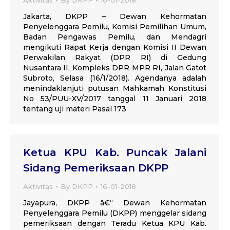
Aktivitas
By
DKPP
16-01-2018
Jakarta, DKPP – Dewan Kehormatan
Penyelenggara Pemilu, Komisi Pemilihan Umum,
Badan Pengawas Pemilu, dan Mendagri
mengikuti Rapat Kerja dengan Komisi II Dewan
Perwakilan Rakyat (DPR RI) di Gedung
Nusantara II, Kompleks DPR MPR RI, Jalan Gatot
Subroto, Selasa (16/1/2018). Agendanya adalah
menindaklanjuti putusan Mahkamah Konstitusi
No 53/PUU-XV/2017 tanggal 11 Januari 2018
tentang uji materi Pasal 173
Ketua KPU Kab. Puncak Jalani
Sidang Pemeriksaan DKPP
Aktivitas
By
DKPP
16-01-2018
Jayapura, DKPP â€“ Dewan Kehormatan
Penyelenggara Pemilu (DKPP) menggelar sidang
pemeriksaan dengan Teradu Ketua KPU Kab.