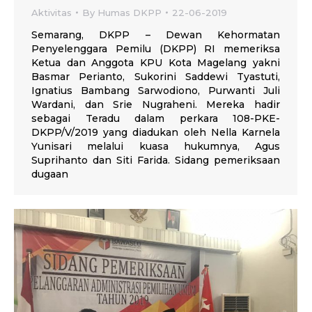
Aktivitas
By
Humas DKPP
22-06-2019
Semarang, DKPP – Dewan Kehormatan
Penyelenggara Pemilu (DKPP) RI memeriksa
Ketua dan Anggota KPU Kota Magelang yakni
Basmar Perianto, Sukorini Saddewi Tyastuti,
Ignatius Bambang Sarwodiono, Purwanti Juli
Wardani, dan Srie Nugraheni. Mereka hadir
sebagai Teradu dalam perkara 108-PKE-
DKPP/V/2019 yang diadukan oleh Nella Karnela
Yunisari melalui kuasa hukumnya, Agus
Suprihanto dan Siti Farida. Sidang pemeriksaan
dugaan