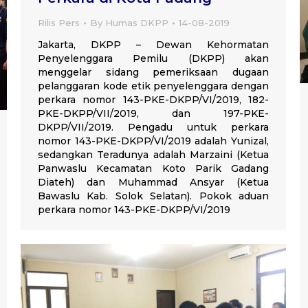
Rilis Pers
By
Humas DKPP
14-08-2019
Jakarta, DKPP – Dewan Kehormatan
Penyelenggara Pemilu (DKPP) akan
menggelar sidang pemeriksaan dugaan
pelanggaran kode etik penyelenggara dengan
perkara nomor 143-PKE-DKPP/VI/2019, 182-
PKE-DKPP/VII/2019, dan 197-PKE-
DKPP/VII/2019. Pengadu untuk perkara
nomor 143-PKE-DKPP/VI/2019 adalah Yunizal,
sedangkan Teradunya adalah Marzaini (Ketua
Panwaslu Kecamatan Koto Parik Gadang
Diateh) dan Muhammad Ansyar (Ketua
Bawaslu Kab. Solok Selatan). Pokok aduan
perkara nomor 143-PKE-DKPP/VI/2019