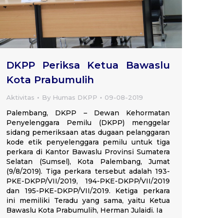
DKPP Periksa Ketua Bawaslu
Kota Prabumulih
Aktivitas
By
Humas DKPP
09-08-2019
Palembang, DKPP – Dewan Kehormatan
Penyelenggara Pemilu (DKPP) menggelar
sidang pemeriksaan atas dugaan pelanggaran
kode etik penyelenggara pemilu untuk tiga
perkara di Kantor Bawaslu Provinsi Sumatera
Selatan (Sumsel), Kota Palembang, Jumat
(9/8/2019). Tiga perkara tersebut adalah 193-
PKE-DKPP/VII/2019, 194-PKE-DKPP/VII/2019
dan 195-PKE-DKPP/VII/2019. Ketiga perkara
ini memiliki Teradu yang sama, yaitu Ketua
Bawaslu Kota Prabumulih, Herman Julaidi. Ia