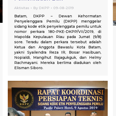
Aktivitas
By
DKPP
09-08-2019
Batam, DKPP – Dewan Kehormatan
Penyelenggara Pemilu (DKPP) menggelar
sidang kode etik penyelenggata pemilu untuk
nomor perkara 180-PKE-DKPP/VII/2019, di
Mapolda Kepulauan Riau pada Jumat (9/8)
sore. Teradu dalam perkara tersebut adalah
Ketua dan Anggota Bawaslu Kota Batam,
yakni Syailendra Reza IR, Bosar Hasibuan,
Nopialdi, Mangihut Rajagukguk, dan Helmy
Rachmayani. Mereka berlima diadukan oleh
Elisman Siboro.