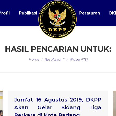
Profil
Publikasi
Peraturan
DK
HASIL PENCARIAN UNTUK:
You are here:
Home
Results for ""
(Page 478)
Jum’at 16 Agustus 2019, DKPP
Akan Gelar Sidang Tiga
Perkara di Kota Padang