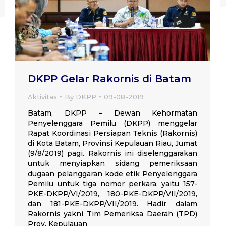
DKPP Gelar Rakornis di Batam
Aktivitas
By
DKPP
09-08-2019
Batam, DKPP – Dewan Kehormatan
Penyelenggara Pemilu (DKPP) menggelar
Rapat Koordinasi Persiapan Teknis (Rakornis)
di Kota Batam, Provinsi Kepulauan Riau, Jumat
(9/8/2019) pagi. Rakornis ini diselenggarakan
untuk menyiapkan sidang pemeriksaan
dugaan pelanggaran kode etik Penyelenggara
Pemilu untuk tiga nomor perkara, yaitu 157-
PKE-DKPP/VI/2019, 180-PKE-DKPP/VII/2019,
dan 181-PKE-DKPP/VII/2019. Hadir dalam
Rakornis yakni Tim Pemeriksa Daerah (TPD)
Prov. Kepulauan