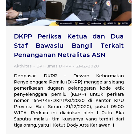
DKPP Periksa Ketua dan Dua
Staf Bawaslu Bangli Terkait
Penanganan Netralitas ASN
Aktivitas
By
Humas DKPP
21-12-2020
Denpasar, DKPP – Dewan Kehormatan
Penyelenggara Pemilu (DKPP) menggelar sidang
pemeriksaan dugaan pelanggaran kode etik
penyelenggara pemilu (KEPP) untuk perkara
nomor 154-PKE-DKPP/XI/2020 di Kantor KPU
Provinsi Bali, Senin (21/12/2020), pukul 09.00
WITA. Perkara ini diadukan oleh I Putu Eka
Saputra melalui tim kuasanya yang terdiri dari
tiga orang, yaitu I Ketut Dody Arta Kariawan, I