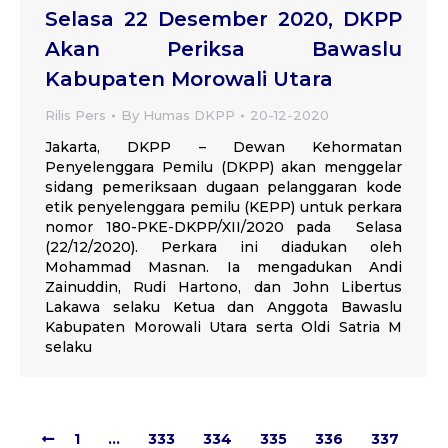
Selasa 22 Desember 2020, DKPP
Akan Periksa Bawaslu
Kabupaten Morowali Utara
Rilis Pers
By
Humas DKPP
20-12-2020
Jakarta, DKPP – Dewan Kehormatan
Penyelenggara Pemilu (DKPP) akan menggelar
sidang pemeriksaan dugaan pelanggaran kode
etik penyelenggara pemilu (KEPP) untuk perkara
nomor 180-PKE-DKPP/XII/2020 pada Selasa
(22/12/2020). Perkara ini diadukan oleh
Mohammad Masnan. Ia mengadukan Andi
Zainuddin, Rudi Hartono, dan John Libertus
Lakawa selaku Ketua dan Anggota Bawaslu
Kabupaten Morowali Utara serta Oldi Satria M
selaku
1
…
333
334
335
336
337