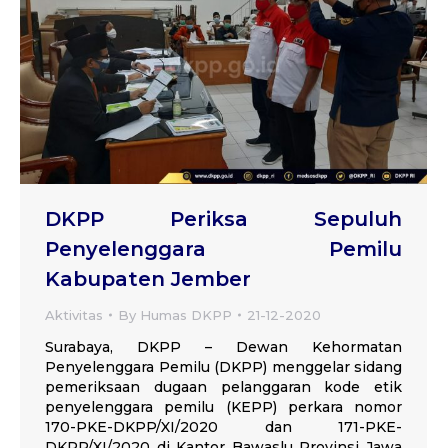
DKPP Periksa Sepuluh
Penyelenggara Pemilu
Kabupaten Jember
Aktivitas
By
Humas DKPP
21-12-2020
Surabaya, DKPP – Dewan Kehormatan
Penyelenggara Pemilu (DKPP) menggelar sidang
pemeriksaan dugaan pelanggaran kode etik
penyelenggara pemilu (KEPP) perkara nomor
170-PKE-DKPP/XI/2020 dan 171-PKE-
DKPP/XI/2020 di Kantor Bawaslu Provinsi Jawa