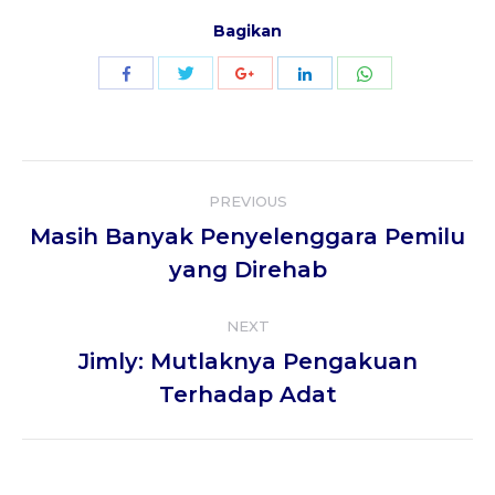
Bagikan
Share
Share
Share
Share
Share
with
with
with
with
with
Twitter
WhatsApp
Facebook
Google+
LinkedIn
Post
PREVIOUS
navigation
Masih Banyak Penyelenggara Pemilu
Previous
yang Direhab
post:
NEXT
Jimly: Mutlaknya Pengakuan
Next
Terhadap Adat
post: