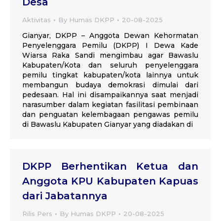
Desa
Aktivitas
By
Humas DKPP
20-08-2025
Gianyar, DKPP – Anggota Dewan Kehormatan
Penyelenggara Pemilu (DKPP) I Dewa Kade
Wiarsa Raka Sandi mengimbau agar Bawaslu
Kabupaten/Kota dan seluruh penyelenggara
pemilu tingkat kabupaten/kota lainnya untuk
membangun budaya demokrasi dimulai dari
pedesaan. Hal ini disampaikannya saat menjadi
narasumber dalam kegiatan fasilitasi pembinaan
dan penguatan kelembagaan pengawas pemilu
di Bawaslu Kabupaten Gianyar yang diadakan di
DKPP Berhentikan Ketua dan
Anggota KPU Kabupaten Kapuas
dari Jabatannya
Rilis Pers
By
Humas DKPP
20-08-2025