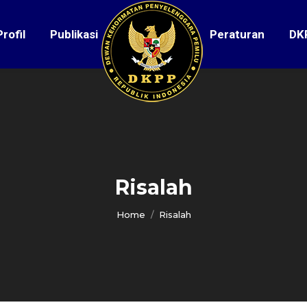
Profil
Publikasi
Peraturan
DK
Risalah
You are here:
Home
Risalah