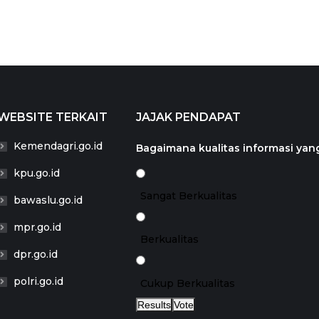
WEBSITE TERKAIT
JAJAK PENDAPAT
Kemendagri.go.id
Bagaimana kualitas informasi yang
kpu.go.id
Sangat Berkualitas
bawaslu.go.id
mpr.go.id
Berkualitas
dpr.go.id
polri.go.id
Cukup Berkualitas
Results
Vote