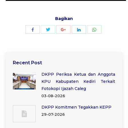
Bagikan
Share
Share
Share
Share
Share
with
with
with
with
with
Twitter
WhatsApp
Facebook
Google+
LinkedIn
Recent Post
DKPP Periksa Ketua dan Anggota
KPU Kabupaten Kediri Terkait
Fotokopi Ijazah Caleg
03-08-2026
DKPP Komitmen Tegakkan KEPP
29-07-2026