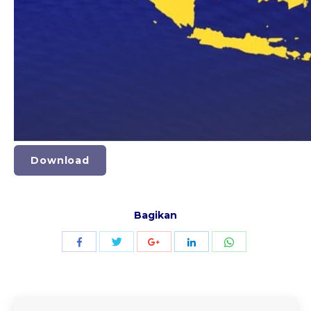
Download
Bagikan
Share
Share
Share
Share
Share
with
with
with
with
with
Twitter
WhatsApp
Facebook
Google+
LinkedIn