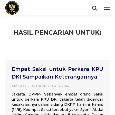
Search:
HASIL PENCARIAN UNTUK:
You are here:
Empat Saksi untuk Perkara KPU
DKI Sampaikan Keterangannya
Aktivitas
By
DKPP
14-08-2014
Jakarta, DKPP- Sebanyak empat orang Saksi
untuk perkara KPU DKI Jakarta telah didengar
kesaksiannya dalam sidang DKPP hari ini, Kamis
(14/8). Keempat Saksi tersebut yakni Syarif, Abdul
Karim, Charles Lubis dan Hadi Mulyanto. Dalam