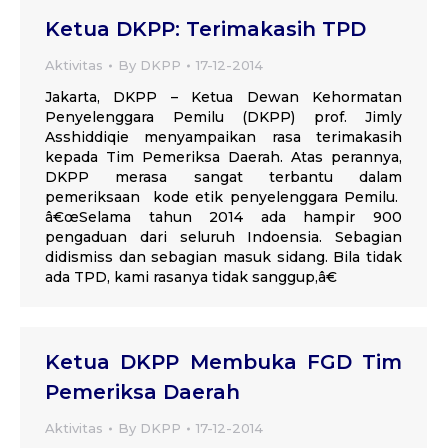
Ketua DKPP: Terimakasih TPD
Aktivitas
By
DKPP
17-12-2014
Jakarta, DKPP – Ketua Dewan Kehormatan
Penyelenggara Pemilu (DKPP) prof. Jimly
Asshiddiqie menyampaikan rasa terimakasih
kepada Tim Pemeriksa Daerah. Atas perannya,
DKPP merasa sangat terbantu dalam
pemeriksaan kode etik penyelenggara Pemilu.
â€œSelama tahun 2014 ada hampir 900
pengaduan dari seluruh Indoensia. Sebagian
didismiss dan sebagian masuk sidang. Bila tidak
ada TPD, kami rasanya tidak sanggup,â€
Ketua DKPP Membuka FGD Tim
Pemeriksa Daerah
Aktivitas
By
DKPP
17-12-2014