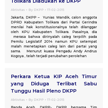
Tolikara Diadukan ke DKPP
Aktivitas
By
DKPP
17-02-2015
Jakarta, DKPP – Yunias Wandik, calon anggota
DPRD Kabupaten Tolikara dari Partai Gerindra
menilai hak konstitusionalnya telah dilanggar
oleh KPU Kabupaten Tolikara. Pasalnya, dia
merasa bahwa dirinyalah caleg terpilih pada
Pemilu Legislatif 2014 namun KPU setempat
malah menetapkan caleg lain dari partai yang
sama. Menurut kuasa Pengadu Andy Andrus
Kogoya , telah terjadi perubahan perolehan
Perkara Ketua KIP Aceh Timur
yang Diduga Terlibat Sabu
Tunggu Hasil Pleno DKPP
Aktivitas
By
DKPP
17-02-2015
Banda Aceh, DKPP- DKPP bersama Tim