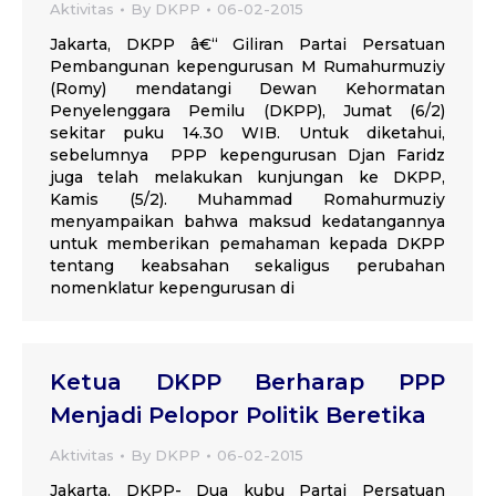
Aktivitas
By
DKPP
06-02-2015
Jakarta, DKPP â€“ Giliran Partai Persatuan
Pembangunan kepengurusan M Rumahurmuziy
(Romy) mendatangi Dewan Kehormatan
Penyelenggara Pemilu (DKPP), Jumat (6/2)
sekitar puku 14.30 WIB. Untuk diketahui,
sebelumnya PPP kepengurusan Djan Faridz
juga telah melakukan kunjungan ke DKPP,
Kamis (5/2). Muhammad Romahurmuziy
menyampaikan bahwa maksud kedatangannya
untuk memberikan pemahaman kepada DKPP
tentang keabsahan sekaligus perubahan
nomenklatur kepengurusan di
Ketua DKPP Berharap PPP
Menjadi Pelopor Politik Beretika
Aktivitas
By
DKPP
06-02-2015
Jakarta, DKPP- Dua kubu Partai Persatuan