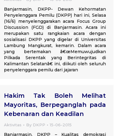
Banjarmasin, DKPP- Dewan Kehormatan
Penyelenggara Pemilu (DKPP) hari ini, Selasa
(16/6) menyelenggarakan acara Focus Group
Discussion (FGD) di Banjarmasin. Acara ini
merupakan satu rangkaian acara dengan
sosialisasi DKPP yang digelar di Universitas
Lambung Mangkurat, kemarin. Dalam acara
yang bertemakan â€œMemuwujudkan
Pilkada Serentak yang Berintegritas di
Kalimantan Selatanâ€ ini, diikuti oleh seluruh
penyelenggara pemilu dari jajaran
Hakim Tak Boleh Melihat
Mayoritas, Berpeganglah pada
Kebenaran dan Keadilan
Aktivitas
By
DKPP
15-06-2015
Banjarmasin, DKPP – Kualitas demokrasi