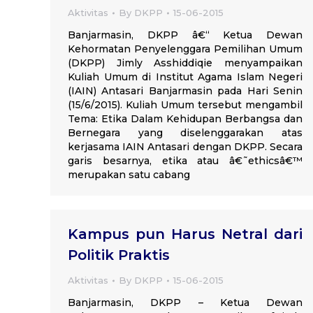
Aktivitas
By
DKPP
15-06-2015
Banjarmasin, DKPP â€“ Ketua Dewan
Kehormatan Penyelenggara Pemilihan Umum
(DKPP) Jimly Asshiddiqie menyampaikan
Kuliah Umum di Institut Agama Islam Negeri
(IAIN) Antasari Banjarmasin pada Hari Senin
(15/6/2015). Kuliah Umum tersebut mengambil
Tema: Etika Dalam Kehidupan Berbangsa dan
Bernegara yang diselenggarakan atas
kerjasama IAIN Antasari dengan DKPP. Secara
garis besarnya, etika atau â€˜ethicsâ€™
merupakan satu cabang
Kampus pun Harus Netral dari
Politik Praktis
Aktivitas
By
DKPP
15-06-2015
Banjarmasin, DKPP – Ketua Dewan