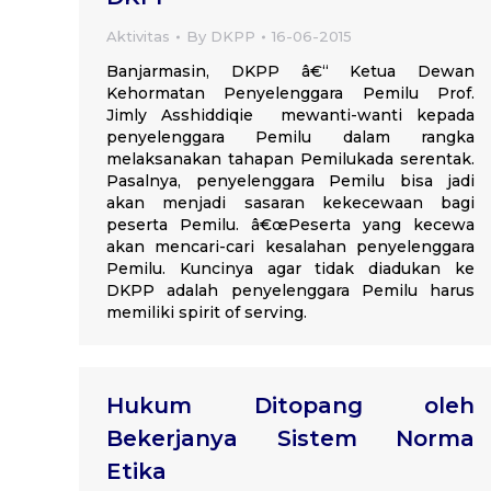
Aktivitas
By
DKPP
16-06-2015
Banjarmasin, DKPP â€“ Ketua Dewan
Kehormatan Penyelenggara Pemilu Prof.
Jimly Asshiddiqie mewanti-wanti kepada
penyelenggara Pemilu dalam rangka
melaksanakan tahapan Pemilukada serentak.
Pasalnya, penyelenggara Pemilu bisa jadi
akan menjadi sasaran kekecewaan bagi
peserta Pemilu. â€œPeserta yang kecewa
akan mencari-cari kesalahan penyelenggara
Pemilu. Kuncinya agar tidak diadukan ke
DKPP adalah penyelenggara Pemilu harus
memiliki spirit of serving.
Hukum Ditopang oleh
Bekerjanya Sistem Norma
Etika