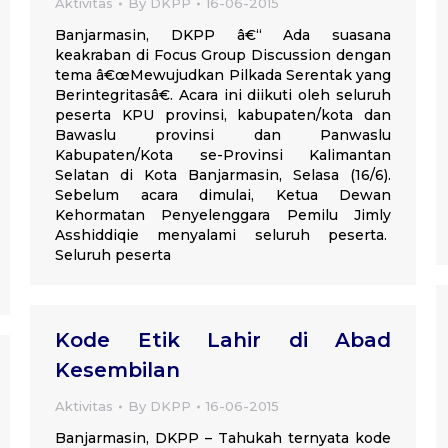
Aktivitas
By
DKPP
16-06-2015
Banjarmasin, DKPP â€“ Ada suasana
keakraban di Focus Group Discussion dengan
tema â€œMewujudkan Pilkada Serentak yang
Berintegritasâ€. Acara ini diikuti oleh seluruh
peserta KPU provinsi, kabupaten/kota dan
Bawaslu provinsi dan Panwaslu
Kabupaten/Kota se-Provinsi Kalimantan
Selatan di Kota Banjarmasin, Selasa (16/6).
Sebelum acara dimulai, Ketua Dewan
Kehormatan Penyelenggara Pemilu Jimly
Asshiddiqie menyalami seluruh peserta.
Seluruh peserta
Kode Etik Lahir di Abad
Kesembilan
Aktivitas
By
DKPP
16-06-2015
Banjarmasin, DKPP – Tahukah ternyata kode