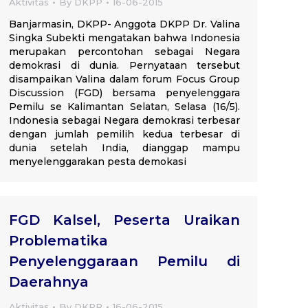
Aktivitas
By
DKPP
16-06-2015
Banjarmasin, DKPP- Anggota DKPP Dr. Valina
Singka Subekti mengatakan bahwa Indonesia
merupakan percontohan sebagai Negara
demokrasi di dunia. Pernyataan tersebut
disampaikan Valina dalam forum Focus Group
Discussion (FGD) bersama penyelenggara
Pemilu se Kalimantan Selatan, Selasa (16/5).
Indonesia sebagai Negara demokrasi terbesar
dengan jumlah pemilih kedua terbesar di
dunia setelah India, dianggap mampu
menyelenggarakan pesta demokasi
FGD Kalsel, Peserta Uraikan
Problematika
Penyelenggaraan Pemilu di
Daerahnya
Aktivitas
By
DKPP
16-06-2015