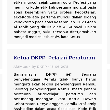
etika muncul sejak zaman dulu. Profesi yang
memiliki kode etik kali pertama muncul pada
abad kesembilan yaitu profesi kedokteran.
â€œKode etik pertama muncul dalam bidang
kedokteran pada abad kesembilan. Buku Adab
Al tabib yang ditulis oleh Al Ruhawi. Dalam
bahasa Inggris, buku tersebut diterjemahkan
menjadi medical ethics,â€ kata Ketua
Ketua DKPP: Pelajari Peraturan
Aktivitas
By
DKPP
15-06-2015
Banjarmasin, DKPP â€“ Seorang
penyelenggara Pemilu tidak hanya harus
mengerti akan teknis penyelenggara Pemilu.
Seorang penyeelnggara Pemilu mesti paham
peraturan. â€œPelajari peraturan dan
perundang-undang,â€ kata Ketua Dewan
Kehormatan Penyelenggara Pemilu Prof Jimly
Asshiddiqe dalam acara Sosialisasi Kode Etik