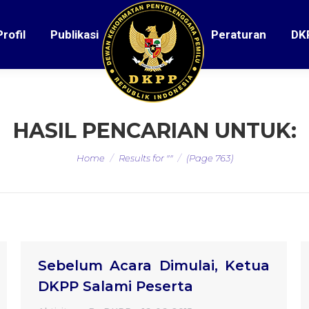
Profil
Publikasi
Peraturan
DK
HASIL PENCARIAN UNTUK:
You are here:
Home
Results for ""
(Page 763)
Sebelum Acara Dimulai, Ketua
DKPP Salami Peserta