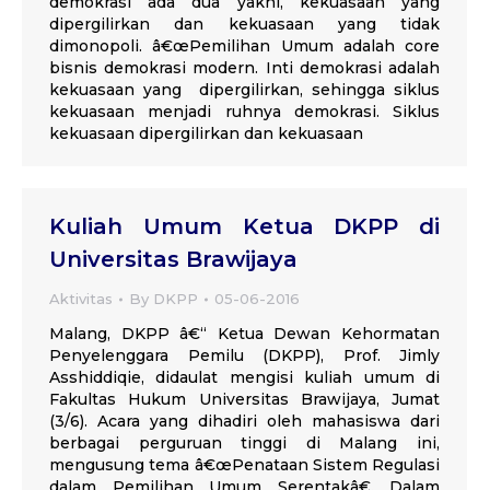
demokrasi ada dua yakni, kekuasaan yang
dipergilirkan dan kekuasaan yang tidak
dimonopoli. â€œPemilihan Umum adalah core
bisnis demokrasi modern. Inti demokrasi adalah
kekuasaan yang dipergilirkan, sehingga siklus
kekuasaan menjadi ruhnya demokrasi. Siklus
kekuasaan dipergilirkan dan kekuasaan
Kuliah Umum Ketua DKPP di
Universitas Brawijaya
Aktivitas
By
DKPP
05-06-2016
Malang, DKPP â€“ Ketua Dewan Kehormatan
Penyelenggara Pemilu (DKPP), Prof. Jimly
Asshiddiqie, didaulat mengisi kuliah umum di
Fakultas Hukum Universitas Brawijaya, Jumat
(3/6). Acara yang dihadiri oleh mahasiswa dari
berbagai perguruan tinggi di Malang ini,
mengusung tema â€œPenataan Sistem Regulasi
dalam Pemilihan Umum Serentakâ€. Dalam