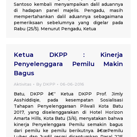
Santoso kembali menyampaikan dalil aduannya
di hadapan panel majelis. Pengadu, masih
mempertahankan dalil aduannya sebagaimana
pemeriksaan sebelumnya yang digelar pada
Rabu (25/5). Menurut Pengadu, Ketua
Ketua DKPP : Kinerja
Penyelenggara Pemilu Makin
Bagus
Aktivitas
By
DKPP
06-06-2016
Batu, DKPP â€“ Ketua DKPP Prof. Jimly
Asshiddiqie, pada kesempatan Sosialisasi
Tahapan Penyelenggaraan Pilwali Kota Batu
2017, yang diselenggarakan di Hotel Horizon
Amarta Hills, Kota Batu (3/6), menyatakan bahwa
kinerja Penyelenggara Pemilu semakin bagus
dari pemilu ke pemilu berikutnya. â€œPemilu
Luber dan Jurdil resmi dicantumkan Pasal 22E