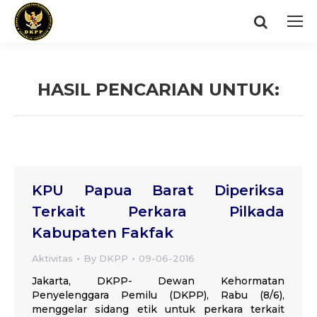
Search:
HASIL PENCARIAN UNTUK:
You are here:
KPU Papua Barat Diperiksa
Terkait Perkara Pilkada
Kabupaten Fakfak
Aktivitas
By
DKPP
09-06-2016
Jakarta, DKPP- Dewan Kehormatan
Penyelenggara Pemilu (DKPP), Rabu (8/6),
menggelar sidang etik untuk perkara terkait